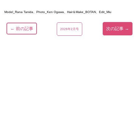
Model_Rana Tanida、Photo_Ken Ogawa、Hair＆Make_BOTAN、Edit_Miu
← 前の記事
次の記事 →
2026年2月号