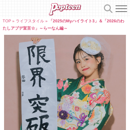
Skip
to
content
TOP
»
ライフスタイル
»
「2025のMyハイライト3」＆「2026のわ
たしアプデ宣言☆」～らーなん編～