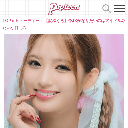
Skip
to
content
TOP
»
ビューティー
»
【涙ぶくろ】今JKがなりたいのはアイドルみ
たいな目元♡