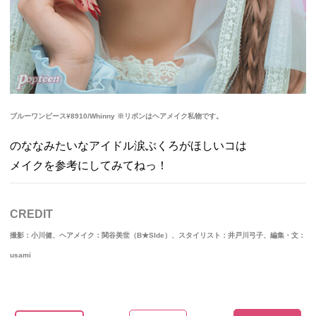
ブルーワンピース¥8910/Whinny ※リボンはヘアメイク私物です。
のななみたいなアイドル涙ぶくろがほしいコは
メイクを参考にしてみてねっ！
CREDIT
撮影：小川健、ヘアメイク：関谷美世（B★SIde）、スタイリスト：井戸川弓子、編集・文：
usami