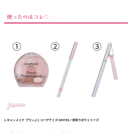
使ったのはコレ♡
1.キャンメイク プランぷくコーデアイズ 02¥792／井田ラボラトリーズ