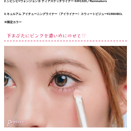
2.シピシピ×ウォンジョンヨ ティアスケッチライナー 03¥1320／Rainmakers
3.キュルアム アイチューニングライナー〈アイライナー〉スウィートビジュー¥1980/BCL
※限定カラー
下まぶたにピンクを濃いめにのせて♡