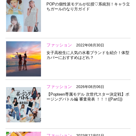
POPの個性派モデルが伝授♡系統別！キャラ立
ちガールのなり方ガイド
ファッション
2022年08月30日
女子高校生に人気の水着ブランドを紹介！体型
カバーにおすすめはどれ？
ファッション
2026年08月06日
【Popteen専属モデル 次世代スター決定戦】ポ
ージングバトル編 審査発表 ！！！((Part1))
ファッション
2023年12月01日