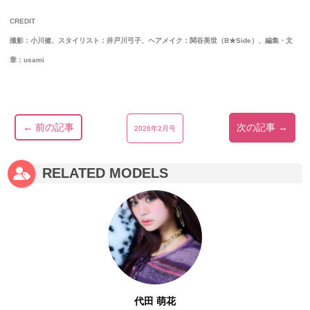
CREDIT
撮影：小川健、スタイリスト：井戸川弓子、ヘアメイク：関谷美世（B★Side）、編集・文
章：usami
← 前の記事
次の記事 →
2026年2月号
RELATED MODELS
代田 萌花