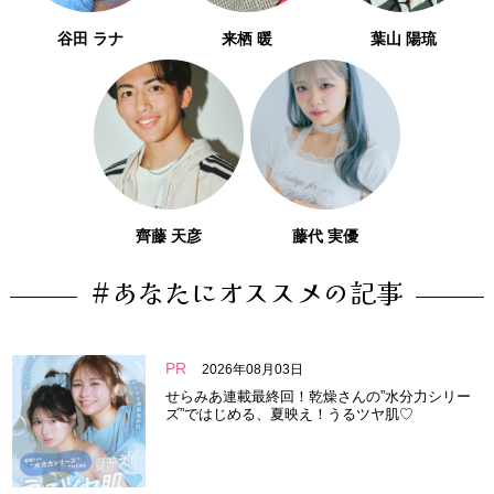
谷田 ラナ
来栖 暖
葉山 陽琉
齊藤 天彦
藤代 実優
#あなたにオススメの記事
PR
2026年08月03日
せらみあ連載最終回！乾燥さんの”水分力シリー
ズ”ではじめる、夏映え！うるツヤ肌♡