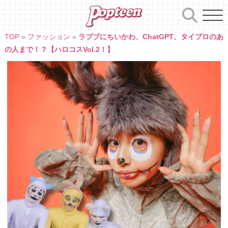
Skip
to
content
TOP
»
ファッション
»
ラブブにちいかわ、ChatGPT、タイプロのあ
の人まで！？【ハロコスVol.2！】