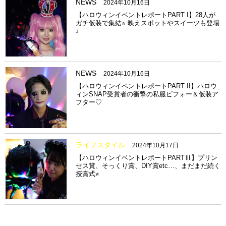
NEWS
2024年10月16日
【ハロウィンイベントレポートPART I】28人が
ガチ仮装で集結⭐︎ 映えスポットやスイーツも登場
♩
NEWS
2024年10月16日
【ハロウィンイベントレポートPART II】ハロウ
ィンSNAP受賞者の衝撃の私服ビフォー＆仮装ア
フター♡
ライフスタイル
2024年10月17日
【ハロウィンイベントレポートPARTⅢ】プリン
セス賞、そっくり賞、DIY賞etc…、まだまだ続く
授賞式⭐︎