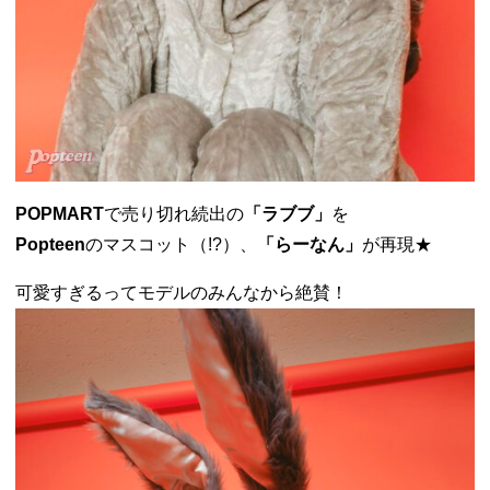
POPMART
で売り切れ続出の
「ラブブ」
を
Popteen
のマスコット（!?）、
「らーなん」
が再現★
可愛すぎるってモデルのみんなから絶賛！