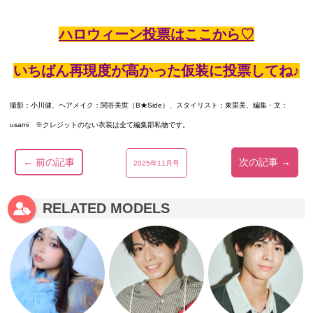
ハロウィーン投票はここから♡
いちばん再現度が高かった仮装に投票してね♪
撮影：小川健、ヘアメイク：関谷美世（B★Side）、スタイリスト：東里美、編集・文：
usami ※クレジットのない衣装は全て編集部私物です。
← 前の記事
次の記事 →
2025年11月号
RELATED MODELS