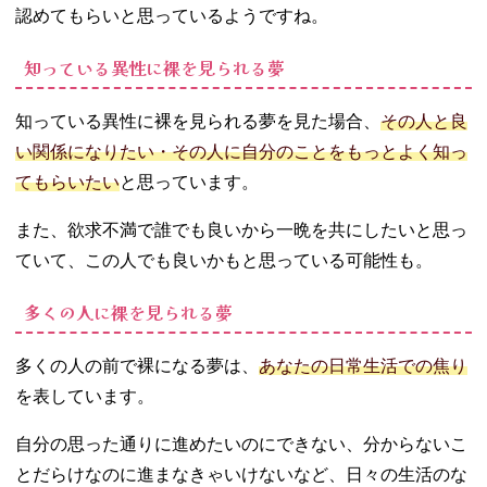
認めてもらいと思っているようですね。
知っている異性に裸を見られる夢
知っている異性に裸を見られる夢を見た場合、
その人と良
い関係になりたい・その人に自分のことをもっとよく知っ
てもらいたい
と思っています。
また、欲求不満で誰でも良いから一晩を共にしたいと思っ
ていて、この人でも良いかもと思っている可能性も。
多くの人に裸を見られる夢
多くの人の前で裸になる夢は、
あなたの日常生活での焦り
を表しています。
自分の思った通りに進めたいのにできない、分からないこ
とだらけなのに進まなきゃいけないなど、日々の生活のな