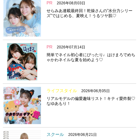
PR
2026年08月03日
せらみあ連載最終回！乾燥さんの”水分力シリー
ズ”ではじめる、夏映え！うるツヤ肌♡
PR
2026年07月14日
簡単でネイル初心者にぴったり♩はけまろでめち
ゃかわネイルな夏を始めよう♡
ライフスタイル
2026年06月05日
リアルモデルの偏愛趣味リスト！キティ愛炸裂♡
なゆあもり！
スクール
2026年06月21日