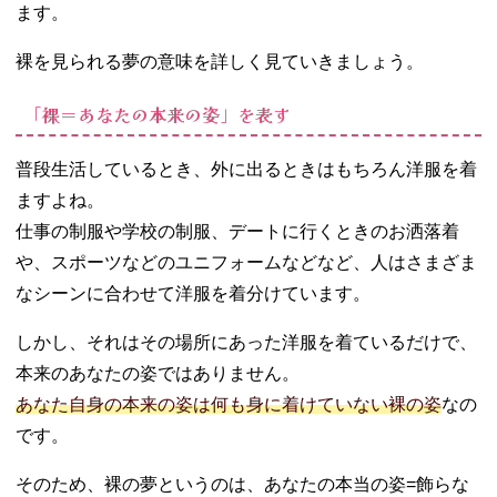
る夢
ます。
− 知らない
裸を見られる夢の意味を詳しく見ていきましょう。
異性に裸を
見られる夢
「裸＝あなたの本来の姿」を表す
− 知ってい
る異性に裸
を見られる
普段生活しているとき、外に出るときはもちろん洋服を着
夢
ますよね。
− 多くの人
仕事の制服や学校の制服、デートに行くときのお洒落着
に裸を見ら
や、スポーツなどのユニフォームなどなど、人はさまざま
れる夢
なシーンに合わせて洋服を着分けています。
04. 裸を見られる
夢を見たら、あ
しかし、それはその場所にあった洋服を着ているだけで、
りのままの自分
をさらけだして
本来のあなたの姿ではありません。
いこう！
あなた自身の本来の姿は何も身に着けていない裸の姿
なの
です。
そのため、裸の夢というのは、あなたの本当の姿=飾らな