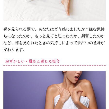
裸を見られる夢で、あなたはどう感じましたか？嫌な気持
ちになったのか、もっと見てと思ったのか、興奮したのか
など、裸を見られたときの気持ちによって夢占いの意味が
変わります。
恥ずかしい・嫌だと感じた場合