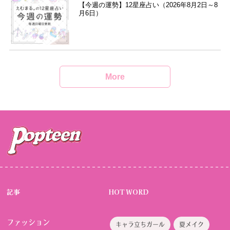
【今週の運勢】12星座占い（2026年8月2日～8
月6日）
More
記事
HOT WORD
ファッション
キャラ立ちガール
夏メイク