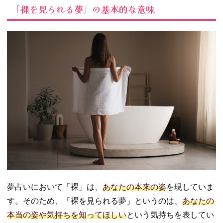
「裸を見られる夢」の基本的な意味
味も
02. 裸を見られる
夢の意味【気持
ち別】
− 恥ずかし
い・嫌だと
感じた場合
− 見てほし
い・嬉しい
と感じた場
合
03. 裸を見られる
夢の意味【人物
別】
− 家族に裸
を見られる
夢占いにおいて「裸」は、
あなたの本来の姿
を現していま
夢
す。そのため、「裸を見られる夢」というのは、
あなたの
− 女友達に
本当の姿や気持ちを知ってほしい
という気持ちを表してい
裸を見られ