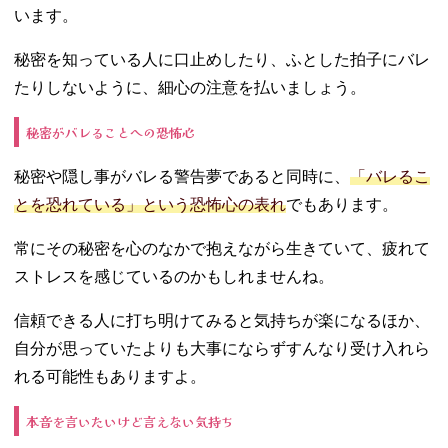
います。
秘密を知っている人に口止めしたり、ふとした拍子にバレ
たりしないように、細心の注意を払いましょう。
秘密がバレることへの恐怖心
秘密や隠し事がバレる警告夢であると同時に、
「バレるこ
とを恐れている」という恐怖心の表れ
でもあります。
常にその秘密を心のなかで抱えながら生きていて、疲れて
ストレスを感じているのかもしれませんね。
信頼できる人に打ち明けてみると気持ちが楽になるほか、
自分が思っていたよりも大事にならずすんなり受け入れら
れる可能性もありますよ。
本音を言いたいけど言えない気持ち