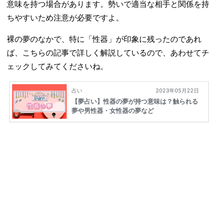
意味を持つ場合があります。勢いで適当な相手と関係を持
ちやすいため注意が必要ですよ。
裸の夢のなかで、特に「性器」が印象に残ったのであれ
ば、こちらの記事で詳しく解説しているので、あわせてチ
ェックしてみてくださいね。