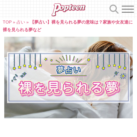
Skip
to
content
TOP
»
占い
»
【夢占い】裸を見られる夢の意味は？家族や女友達に
裸を見られる夢など