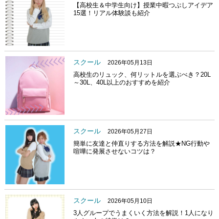
【高校生＆中学生向け】授業中暇つぶしアイデア
15選！リアル体験談も紹介
スクール
2026年05月13日
高校生のリュック、何リットルを選ぶべき？20L
～30L、40L以上のおすすめを紹介
スクール
2026年05月27日
簡単に友達と仲直りする方法を解説★NG行動や
喧嘩に発展させないコツは？
スクール
2026年05月10日
3人グループでうまくいく方法を解説！1人になり