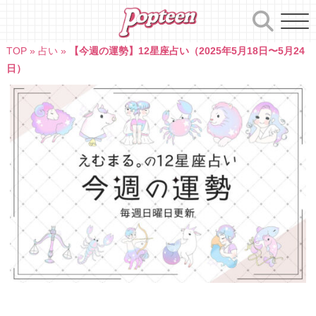
Skip
to
content
TOP
»
占い
»
【今週の運勢】12星座占い（2025年5月18日〜5月24
日）