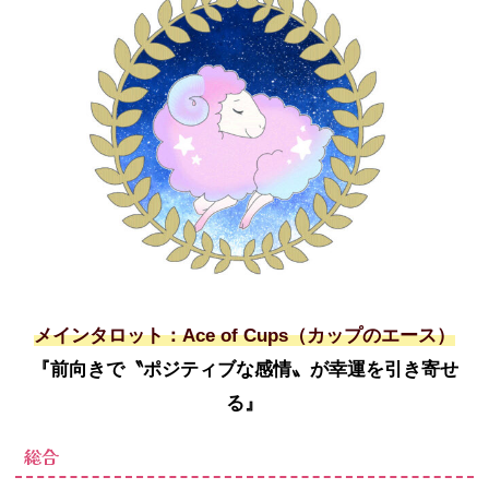
メインタロット：Ace of Cups（カップのエース）
『前向きで〝ポジティブな感情〟が幸運を引き寄せ
る』
総合