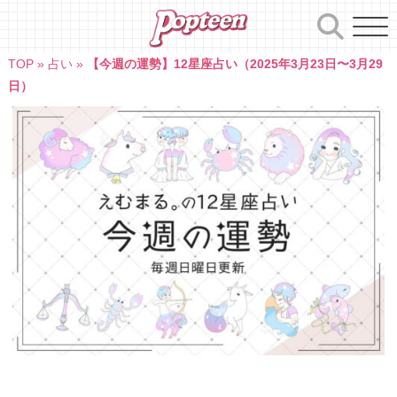
Skip
to
content
TOP
»
占い
»
【今週の運勢】12星座占い（2025年3月23日〜3月29
日）