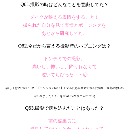
Q61.撮影の時はどんなことを意識してた？
メイクが映える表情をすること！
撮られた自分を見て表情とポージングを
あとから研究してた。
Q62.今だから言える撮影時のハプニングは？
トンデミでの撮影。
高いし、怖いし、降りれなくて
泣いてちびった・・😢
(詳しくはPopteen TV『【テンションMAX】モデルたちが全力で遊んだ結果…最高の思い出
が出来ました！！』をYoutubeで見てみてね♡)
Q63.撮影で落ち込んだことはあった？
前の編集長に、
「成長してない」とか「太った」って