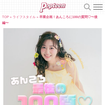
Skip
to
content
TOP
»
ライフスタイル
»
卒業企画！あんころに100の質問♡〜後
編〜