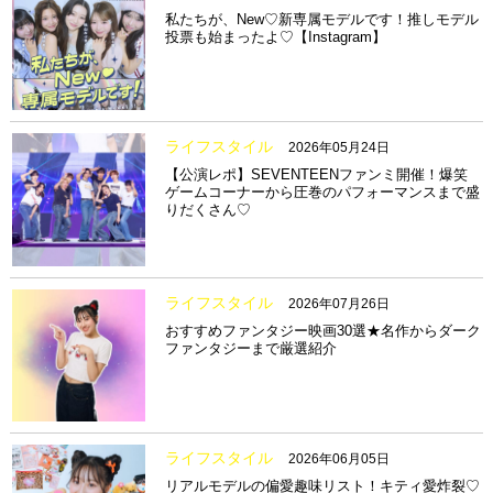
私たちが、New♡新専属モデルです！推しモデル
投票も始まったよ♡【Instagram】
ライフスタイル
2026年05月24日
【公演レポ】SEVENTEENファンミ開催！爆笑
ゲームコーナーから圧巻のパフォーマンスまで盛
りだくさん♡
ライフスタイル
2026年07月26日
おすすめファンタジー映画30選★名作からダーク
ファンタジーまで厳選紹介
ライフスタイル
2026年06月05日
リアルモデルの偏愛趣味リスト！キティ愛炸裂♡