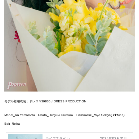
モデル着用衣装：ドレス ¥39800／DRESS PRODUCTION
Model_An Yamamoto、Photo_Hiroyuki Tsutsumi、Hair&make_Miyo Sekiya(B★Side)、
Edit_Reika