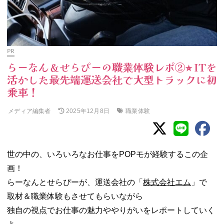
PR
らーなん＆せらぴーの職業体験レポ②⭐︎ ITを
活かした最先端運送会社で大型トラックに初
乗車！
メディア編集者
職業体験
2025年12月8日
世の中の、いろいろなお仕事をPOPモが経験するこの企
画！
らーなんとせらぴーが、運送会社の「
株式会社エム
」で
取材＆職業体験もさせてもらいながら
独自の視点でお仕事の魅力ややりがいをレポートしていく