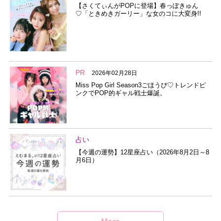
【さくてぃんがPOPに登場】春っぽきゅん
♡「ときめきガーリー」な女のコに大変身!!
PR
2026年02月28日
Miss Pop Girl Season3ごほうび♡トレンドピ
ンクでPOP的ギャル戦士爆誕。
占い
【今週の運勢】12星座占い（2026年8月2日～8
月6日）