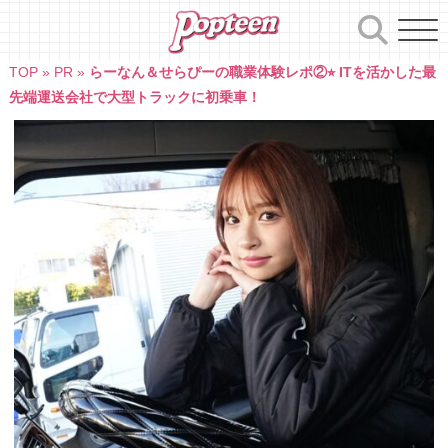
Skip
to
content
TOP
»
PR
»
らーなん＆せらぴーの職業体験レポ②⭐︎ ITを活かした最
先端運送会社で大型トラックに初乗車！