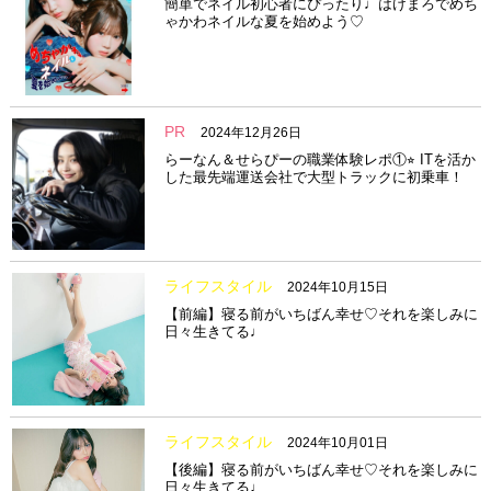
簡単でネイル初心者にぴったり♩はけまろでめち
ゃかわネイルな夏を始めよう♡
PR
2024年12月26日
らーなん＆せらぴーの職業体験レポ①⭐︎ ITを活か
した最先端運送会社で大型トラックに初乗車！
ライフスタイル
2024年10月15日
【前編】寝る前がいちばん幸せ♡それを楽しみに
日々生きてる♩
ライフスタイル
2024年10月01日
【後編】寝る前がいちばん幸せ♡それを楽しみに
日々生きてる♩