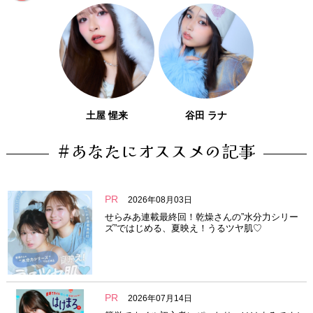
土屋 惺来
谷田 ラナ
#あなたにオススメの記事
PR
2026年08月03日
せらみあ連載最終回！乾燥さんの”水分力シリー
ズ”ではじめる、夏映え！うるツヤ肌♡
PR
2026年07月14日