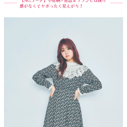
【NGコーデ】小花柄×首詰まりワンピは抜け
感がなくてヤボったく見えがち！