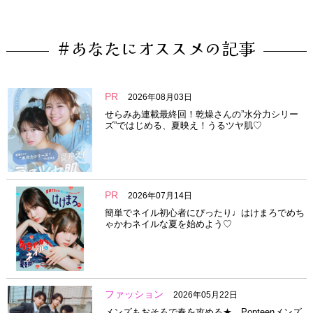
#あなたにオススメの記事
PR
2026年08月03日
せらみあ連載最終回！乾燥さんの”水分力シリー
ズ”ではじめる、夏映え！うるツヤ肌♡
PR
2026年07月14日
簡単でネイル初心者にぴったり♩はけまろでめち
ゃかわネイルな夏を始めよう♡
ファッション
2026年05月22日
メンズもおそろで春を攻める★ Popteenメンズ