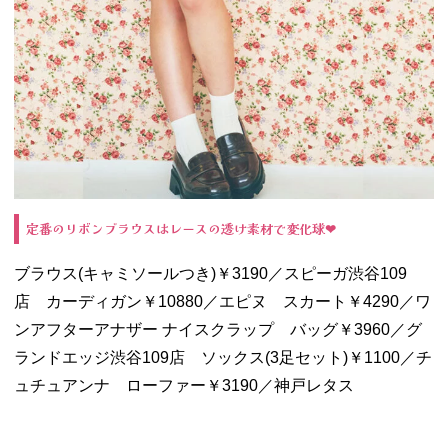
定番のリボンブラウスはレースの透け素材で変化球❤︎
ブラウス(キャミソールつき)￥3190／スピーガ渋谷109
店 カーディガン￥10880／エピヌ スカート￥4290／ワ
ンアフターアナザー ナイスクラップ バッグ￥3960／グ
ランドエッジ渋谷109店 ソックス(3足セット)￥1100／チ
ュチュアンナ ローファー￥3190／神戸レタス