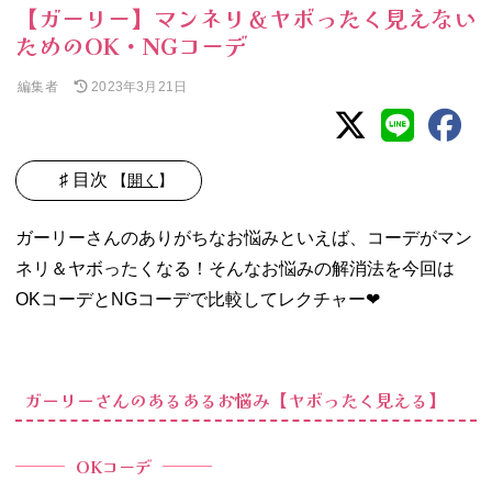
【ガーリー】マンネリ＆ヤボったく見えない
ためのOK・NGコーデ
編集者
2023年3月21日
♯ 目次
【
開く
】
− ガーリーさん
ガーリーさんのありがちなお悩みといえば、コーデがマン
のあるあるお悩
み【ヤボったく
ネリ＆ヤボったくなる！そんなお悩みの解消法を今回は
見える】
OKコーデとNGコーデで比較してレクチャー❤︎
− ガーリーさん
のあるあるお悩
み【マンネリに
見える】
ガーリーさんのあるあるお悩み【ヤボったく見える】
OKコーデ