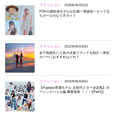
ファッション
2026年08月01日
POPの個性派モデルが伝授♡系統別！キャラ立
ちガールのなり方ガイド
ファッション
2022年08月30日
女子高校生に人気の水着ブランドを紹介！体型
カバーにおすすめはどれ？
ファッション
2026年08月06日
【Popteen専属モデル 次世代スター決定戦】ポ
ージングバトル編 審査発表 ！！！((Part1))