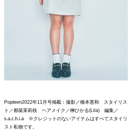
Popteen2022年11月号掲載：撮影／橋本憲和 スタイリス
ト／都築茉莉枝 ヘアメイク／榊ひかる(Lila) 編集／
s.a.c.h.i.a ※クレジットのないアイテムはすべてスタイリ
スト私物です。