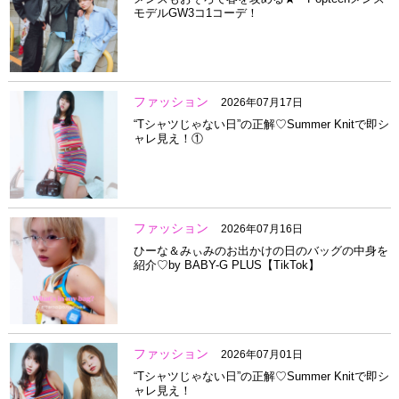
モデルGW3コ1コーデ！
ファッション
2026年07月17日
“Tシャツじゃない日”の正解♡Summer Knitで即シ
ャレ見え！①
ファッション
2026年07月16日
ひーな＆みぃみのお出かけの日のバッグの中身を
紹介♡by BABY-G PLUS【TikTok】
ファッション
2026年07月01日
“Tシャツじゃない日”の正解♡Summer Knitで即シ
ャレ見え！