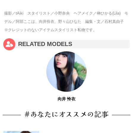
撮影／tAiki スタイリスト／小野奈央 ヘアメイク／榊ひかる(Lila) モ
デル
／阿部ここは、向井怜衣、野々山ひなた 編集・文／石村真由子
※クレジットのないアイテムスタイリスト私物です。
RELATED MODELS
向井 怜衣
#あなたにオススメの記事