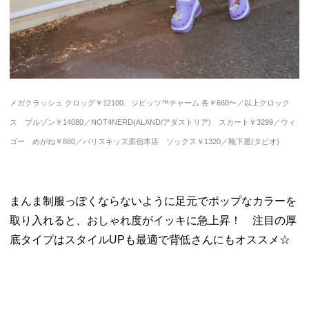
メガクラッシュ クロッグ￥12100、ジビッツ™チャーム 各￥660〜／以上クロック
ス ブルゾン￥14080／NOT4NERD(ALAND/アダストリア) スカート￥3299／ウィ
ゴー めがね￥880／パリスキッズ原宿本店 ソックス￥1320／靴下屋(タビオ)
まんま制服っぽくならないように足元でポップなカラーを
取り入れると、おしゃれ度がイッキに急上昇！ 注目の厚
底タイプはスタイルUPも最適で背低さんにもオススメ☆