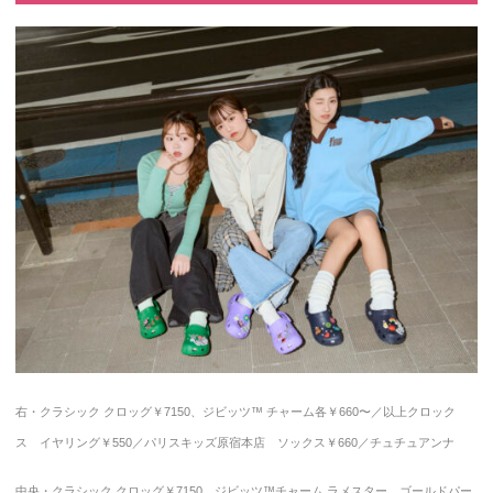
のY2Kコーデは
足元をクロック
スが春のキブ
ン！
04. 最新トレンド
のブロケットコ
アはスポ感のあ
るクロックスと
も好相性♡
05. クロックスな
らスポアイテム
を合わせた制服
っぽスタイルに
もハマる！
06. ピンクの厚底
クロックスで甘
右・クラシック クロッグ￥7150、ジビッツ™ チャーム各￥660〜／以上クロック
めなバレエコア
ス イヤリング￥550／パリスキッズ原宿本店 ソックス￥660／チュチュアンナ
コーデに辛さを
ON♡
中央・クラシック クロッグ￥7150、ジビッツ™チャーム ラメスター、ゴールドパー