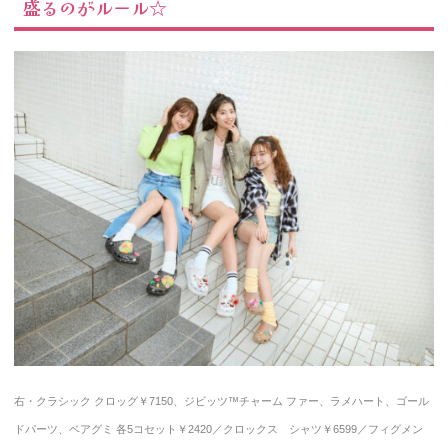
盛るのがルール☆
右・クラシック クロッグ￥7150、ジビッツ™チャーム ファー、ラメハート、ゴール
ドパーツ、ベアグミ 各5コセット￥2420／クロックス シャツ￥6599／フィグメン