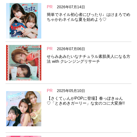
PR
2026年07月14日
簡単でネイル初心者にぴったり♩はけまろでめ
ちゃかわネイルな夏を始めよう♡
PR
2026年07月06日
せらみあみたいなナチュラル素肌美人になる方
法 with クレンジングリサーチ
PR
2025年05月10日
【さくてぃんがPOPに登場】春っぽきゅん
♡「ときめきガーリー」な女のコに大変身!!