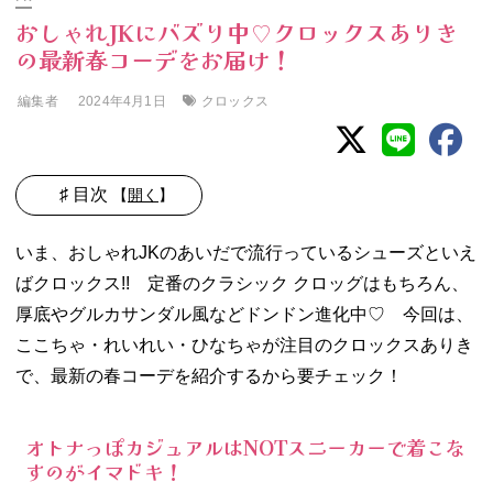
おしゃれJKにバズり中♡クロックスありき
の最新春コーデをお届け！
編集者
クロックス
2024年4月1日
♯ 目次
【
開く
】
01. オトナっぽカ
いま、おしゃれJKのあいだで流行っているシューズといえ
ジュアルはNOT
ばクロックス!! 定番のクラシック クロッグはもちろん、
スニーカーで着
こなすのがイマ
厚底やグルカサンダル風などドンドン進化中♡ 今回は、
ドキ！
ここちゃ・れいれい・ひなちゃが注目のクロックスありき
02. カラーを使っ
で、最新の春コーデを紹介するから要チェック！
た海外ガールコ
ーデは足元もハ
デに盛るのがル
オトナっぽカジュアルはNOTスニーカーで着こな
ール☆
すのがイマドキ！
03. 引き続き人気