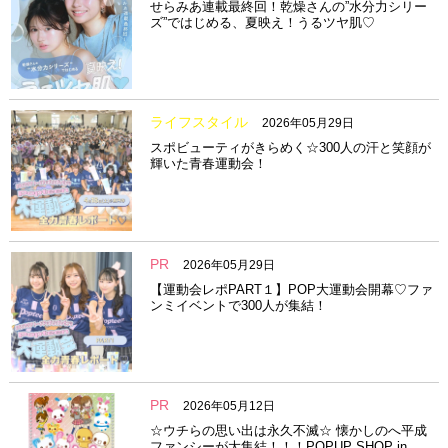
せらみあ連載最終回！乾燥さんの”水分力シリー
ズ”ではじめる、夏映え！うるツヤ肌♡
ライフスタイル
2026年05月29日
スポビューティがきらめく☆300人の汗と笑顔が
輝いた青春運動会！
PR
2026年05月29日
【運動会レポPART１】POP大運動会開幕♡ファ
ンミイベントで300人が集結！
PR
2026年05月12日
☆ウチらの思い出は永久不滅☆ 懐かしのへ平成
ファンシーが大集結！！！POPUP SHOP in