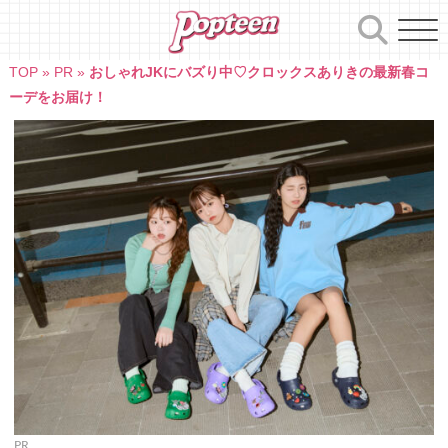
Skip
to
content
TOP
»
PR
»
おしゃれJKにバズり中♡クロックスありきの最新春コ
ーデをお届け！
PR