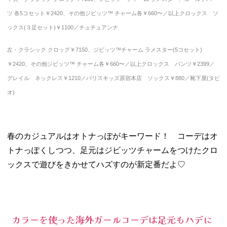
− 問い合わ
せ先
ツ 各5コセット￥2420、その他ジビッツ™ チャーム各￥660〜／以上クロックス ソ
ックス(３足セット)￥1100／チュチュアンナ
左・クラシック クロッグ￥7150、ジビッツ™チャーム ラメスター(5コセット)
￥2420、その他ジビッツ™ チャーム各￥660〜／以上クロックス パンツ￥2399／
グレイル ネックレス￥1210／パリスキッズ原宿本店 ソックス￥880／靴下屋(タビ
オ)
春のカジュアルはオトナっぽがキーワード！ コーデはオ
トナっぽくしつつ、足元はジビッツチャームをつけたクロ
ックスで遊びをきかせてハズすのが新定番だよ♡
カラーを使った海外ガールコーデは足元もハデに