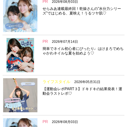
PR
2026年08月03日
せらみあ連載最終回！乾燥さんの”水分力シリー
ズ”ではじめる、夏映え！うるツヤ肌♡
PR
2026年07月14日
簡単でネイル初心者にぴったり♩はけまろでめち
ゃかわネイルな夏を始めよう♡
ライフスタイル
2026年05月31日
【運動会レポPART３】ドキドキの結果発表！運
動会ラストレポ♡
PR
2026年08月03日