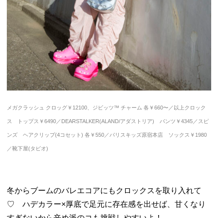
メガクラッシュ クロッグ￥12100、ジビッツ™ チャーム 各￥660〜／以上クロック
ス トップス￥6490／DEARSTALKER(ALAND/アダストリア) パンツ￥4345／スピ
ンズ ヘアクリップ(4コセット) 各￥550／パリスキッズ原宿本店 ソックス￥1980
／靴下屋(タビオ)
冬からブームのバレエコアにもクロックスを取り入れて
♡ ハデカラー×厚底で足元に存在感を出せば、甘くなり
すぎないから辛め派のコも挑戦しやすいよ！