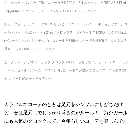
ツ ショートパンツ￥4070／スピーガ渋谷109店 3連ネックレス￥2860／3.3 Field
Trip(ALAND／アダストリア) ソックス￥660／チュチュアンナ
中央・クラッシュ クロッグ￥9350、ジビッツ™チャーム ハローキティ、ファー、ゴ
ールドパーツ 各5コセット￥2420／クロックス ジャケット￥14300／ラグアジェム
(バロックジャパンリミテッド) スカート￥3190／スピーガ渋谷109店 ソックス(3
足セット)￥1100／チュチュアンナ
左・クラシック ジオメトリック クロッグ￥8800、ジビッツ™チャーム ファー、ラメ
ハート、ゴールドパーツ、ベアグミ 各5コセット￥2420／クロックス ソックス(3足
セット)￥1100／チュチュアンナ
カラフルなコーデのときは足元をシンプルにしがちだけ
ど、春は足元までしっかり盛るのがルール！ 海外ガール
にも人気のクロックスで、今年らしいコーデを楽しんで♪