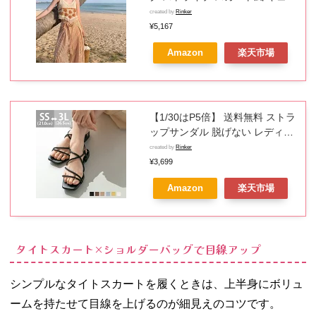
ット モップパンツ オレンジライ
created by
Rinker
ン 薄手 夏 レディース 涼感 リゾ
¥5,167
ート カジュアル ビーチ
Amazon
楽天市場
【1/30はP5倍】 送料無料 ストラ
ップサンダル 脱げない レディー
ス フラットヒール ペタンコ ぺた
created by
Rinker
んこ ローヒール 痛くない 歩きや
¥3,699
すい スクエアトゥ 細ストラップ
Amazon
楽天市場
華奢 きれいめ おしゃれ ブラック
イエロー
タイトスカート×ショルダーバッグで目線アップ
シンプルなタイトスカートを履くときは、上半身にボリュ
ームを持たせて目線を上げるのが細見えのコツです。