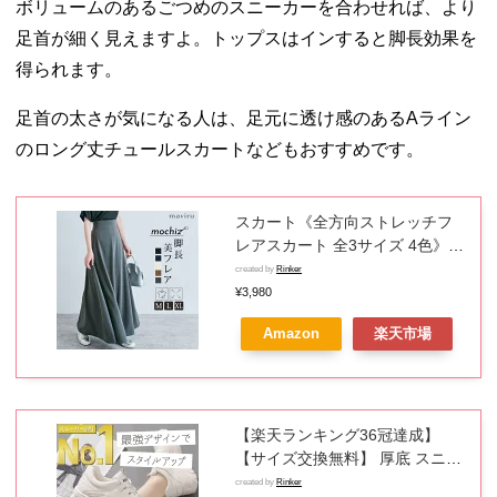
ボリュームのあるごつめのスニーカーを合わせれば、より
足首が細く見えますよ。トップスはインすると脚長効果を
得られます。
足首の太さが気になる人は、足元に透け感のあるAライン
のロング丈チュールスカートなどもおすすめです。
スカート《全方向ストレッチフ
レアスカート 全3サイズ 4色》
レディース ボトムス フレアスカ
created by
Rinker
ート Aラインスカート ロングス
¥3,980
カート 脚長 着痩せ 体型カバー
Amazon
楽天市場
シンプル きれいめ 大人カジュア
ル オフィス 楽ちん 腹巻き 締め
付けなし 伸縮性 可愛い////
【楽天ランキング36冠達成】
【サイズ交換無料】 厚底 スニー
カー レディース 厚底スニーカー
created by
Rinker