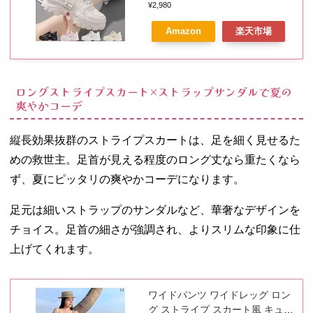
靴 きれいめ 白 黒 歩きやすい 軽
¥2,980
量 5センチ ダッドスニーカー 細
Amazon
楽天市場
身 おしゃれ インヒールスニーカ
ー 秋冬 通学 40 代 50代 韓国 厚
底靴 ダイエットスニーカー 大き
いサイズ 人気
ロングストライプスカート×ストラップサンダルで夏の
爽やかコーデ
縦長効果抜群のストライプスカートは、足を細く見せるた
めの救世主。足首が見える程度のロング丈なら重たくなら
ず、夏にピッタリの爽やかコーデになります。
足元は細いストラップのサンダルなど、華奢なデザインを
チョイス。足首の細さが強調され、よりスリムな印象に仕
上げてくれます。
ワイドパンツ ワイドレッグ ロン
グ ストライプ スカート風 キュロ