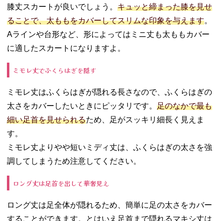
膝丈スカートが良いでしょう。
キュッと締まった膝を見せ
ることで、太ももをカバーしてスリムな印象を与えます
。
Aラインや台形など、形によってはミニ丈も太ももカバー
に適したスカートになりますよ。
ミモレ丈でふくらはぎを隠す
ミモレ丈はふくらはぎが隠れる長さなので、ふくらはぎの
太さをカバーしたいときにピッタリです。
足のなかで最も
細い足首を見せられる
ため、足がスッキリ細長く見えま
す。
ミモレ丈よりやや短いミディ丈は、ふくらはぎの太さを強
調してしまうため注意してください。
ロング丈は足首を出して華奢見え
ロング丈は足全体が隠れるため、簡単に足の太さをカバー
することができます。とはいえ足首まで隠れるマキシ丈は