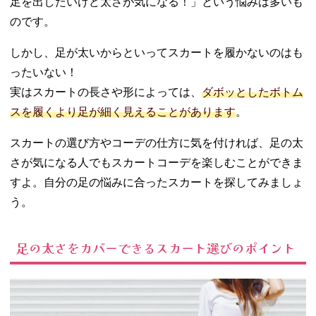
足を出したいけど太さが気になる！」という悩みは多いも
タイツで引
き締めコー
のです。
デ
しかし、足が太いからといってスカートを履かないのはも
− ペンシル
スカート×ボ
ったいない！
リュームト
実はスカートの長さや形によっては、
ダボッとしたボトム
ップスのYラ
スを履くより足が細く見えることがあります
。
インコーデ
− マーメイ
スカートの選び方やコーデの仕方に気を付ければ、足の太
ドスカート×
さが気になる人でもスカートコーデを楽しむことができま
高めヒール
のフェミニ
すよ。自分の足の悩みに合ったスカートを探してみましょ
ンコーデ
う。
− 台形ミニ
スカート×ロ
足の太さをカバーできるスカート選びのポイント
ングブーツ
でトレンド
を押さえて
− Aラインス
カート×ごつ