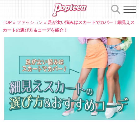
Skip
to
content
TOP
»
ファッション
»
足が太い悩みはスカートでカバー！細見えス
カートの選び方＆コーデを紹介！