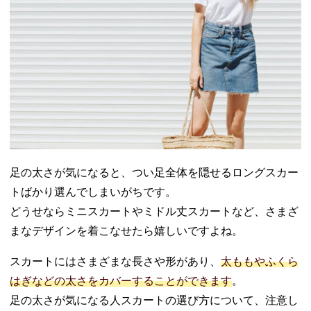
めスニーカ
ーの甘辛コ
ーデ
− ロングス
トライプス
カート×スト
ラップサン
ダルで夏の
爽やかコー
デ
− タイトス
足の太さが気になると、つい足全体を隠せるロングスカー
カート×ショ
トばかり選んでしまいがちです。
ルダーバッ
どうせならミニスカートやミドル丈スカートなど、さまざ
グで目線ア
ップ
まなデザインを着こなせたら嬉しいですよね。
− ミモレ丈
スカートにはさまざまな長さや形があり、
太ももやふくら
フレアスカ
ート×コンパ
はぎなどの太さをカバーすることができます
。
クトトップ
足の太さが気になる人スカートの選び方について、注意し
スのAライン