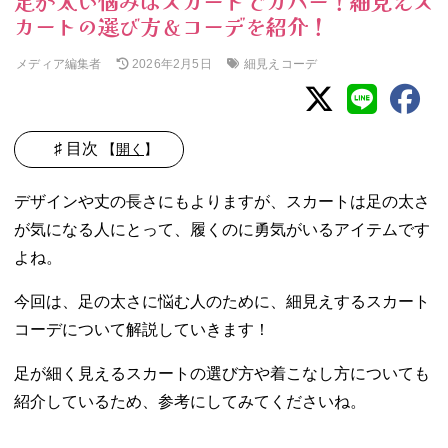
足が太い悩みはスカートでカバー！細見えス
カートの選び方＆コーデを紹介！
メディア編集者
細見えコーデ
2026年2月5日
♯ 目次
【
開く
】
01. 足が太い人は
デザインや丈の長さにもよりますが、スカートは足の太さ
スカートを履か
が気になる人にとって、履くのに勇気がいるアイテムです
ないほうがい
い？
よね。
02. 足の太さをカ
今回は、足の太さに悩む人のために、細見えするスカート
バーできるスカ
ート選びのポイ
コーデについて解説していきます！
ント
− 足が細く
足が細く見えるスカートの選び方や着こなし方についても
見えるスカ
紹介しているため、参考にしてみてくださいね。
ートの形
− スカート