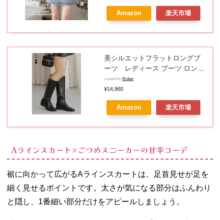
ゃれ シンプル 通勤 通学
Amazon
楽天市場
美シルエットフラットロングブ
ーツ レディース ブーツ ロング
ブーツ 合皮 フェイクレザー 太ヒ
created by
Rinker
ール 5.5cm ジョッキーブーツ 歩
¥14,960
きやすい 痛くない 美脚 サイドジ
Amazon
楽天市場
ップ お出かけ 通勤 通学 綺
麗目 秋冬 細見え
Aラインスカート×ごつめスニーカーの甘辛コーデ
裾に向かって広がるAラインスカートは、足首見せが足を
細く見せるポイントです。太さが気になる部分はふんわり
と隠し、1番細い部分だけをアピールしましょう。