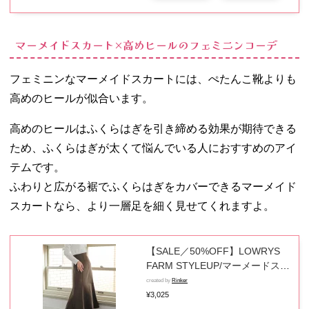
ラウン ブラック ペンシルスカー
ト OL オフィス 20代 30代 40代
大人 あす楽
マーメイドスカート×高めヒールのフェミニンコーデ
フェミニンなマーメイドスカートには、ぺたんこ靴よりも
高めのヒールが似合います。
高めのヒールはふくらはぎを引き締める効果が期待できる
ため、ふくらはぎが太くて悩んでいる人におすすめのアイ
テムです。
ふわりと広がる裾でふくらはぎをカバーできるマーメイド
スカートなら、より一層足を細く見せてくれますよ。
【SALE／50%OFF】LOWRYS
FARM STYLEUP/マーメードスカ
ート ローリーズファーム スカー
created by
Rinker
ト ロング・マキシスカート ブラ
¥3,025