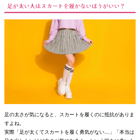
足が太い人はスカートを履かないほうがいい？
丈はカバー
したい位置
に合わせる
− 引き締め
カラーで足
痩せ効果
− 足痩せに
はストライ
プ柄がおす
すめ
− 体のライ
ンを拾わな
い素材のス
カート
03. 足太い人必見
♡細見えスカー
足の太さが気になると、スカートを履くのに抵抗がありま
トコーデ
すよね。
− プリーツ
実際「足が太くてスカートを履く勇気がない…」「本当は
スカート×黒