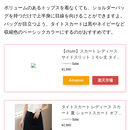
ボリュームのあるトップスを着なくても、ショルダーバッ
グを持つだけで上半身に目線を向けることができますよ。
バッグが目立つよう、タイトスカートは黒やネイビーなど
収縮色のベーシックカラーにするのがおすすめです。
【chutn】スカート レディース
サイドスリット ミモレ丈 タイト
スカート 無地 シンブル オシャレ
created by
Rinker
セクシー ミモレ丈タイトスカー
¥1,990
ト 着回し カジュアル ミモレ丈ス
Amazon
楽天市場
カート エレガント フォーマル 通
勤 OL 就活 二次会 新作 全2色 S-
XXXXXL
タイトスカート レディース スカ
ート 夏 ショートスカート オフィ
ススカート 膝上丈スカート フォ
created by
Rinker
ーマル ビジネススカート バック
¥2,880