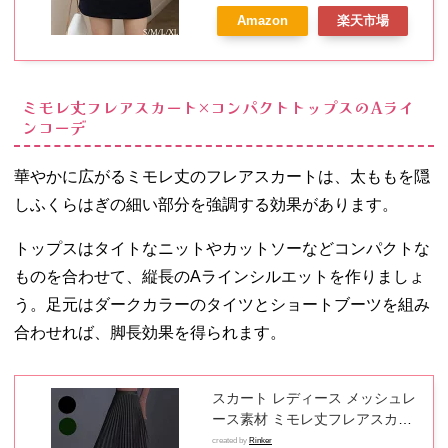
チャック付き 無地 リクルート ハ
Amazon
楽天市場
イウエスト 裏地付き オールシー
ズン 通勤 就活 入学式 卒業式 ス
トレッチ性無し
ミモレ丈フレアスカート×コンパクトトップスのAライ
ンコーデ
華やかに広がるミモレ丈のフレアスカートは、太ももを隠
しふくらはぎの細い部分を強調する効果があります。
トップスはタイトなニットやカットソーなどコンパクトな
ものを合わせて、縦長のAラインシルエットを作りましょ
う。足元はダークカラーのタイツとショートブーツを組み
合わせれば、脚長効果を得られます。
スカート レディース メッシュレ
ース素材 ミモレ丈フレアスカー
ト レーススカート ミモレスカー
created by
Rinker