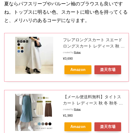
夏ならパフスリーブやバルーン袖のブラウスも良いです
ね。トップスに明るい色、スカートに暗い色を持ってくる
と、メリハリのあるコーデになります。
フレアロングスカート スエード
ロングスカート レディース 秋 冬
S M L フレアスカート ロング 秋
created by
Rinker
冬 スエード ロングスカート フレ
¥3,690
アースカート きれいめ 大人 ピー
Amazon
楽天市場
チスキン ロングフレアスカート
≪ゆうメール便配送30・代引不
可≫ 一部予約(12月中旬頃)
【メール便送料無料】タイトス
カート レディース 秋 冬 秋冬 黒
リブニット ミモレスカート ニッ
created by
Rinker
トスカート ミディアムスカート
¥1,980
ひざ丈 ミディアム丈 ロング丈 ロ
Amazon
楽天市場
ンスカ ベージュ ブルー グレーブ