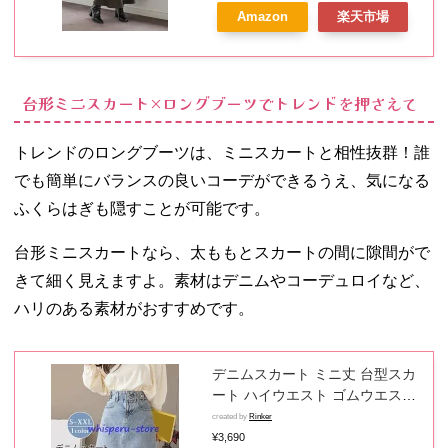
ウン ホワイト ブラック
Amazon
楽天市場
台形ミニスカート×ロングブーツでトレンドを押さえて
トレンドのロングブーツは、ミニスカートと相性抜群！誰
でも簡単にバランスの良いコーデができるうえ、気になる
ふくらはぎも隠すことが可能です。
台形ミニスカートなら、太ももとスカートの間に隙間がで
きて細く見えますよ。素材はデニムやコーデュロイなど、
ハリのある素材がおすすめです。
デニムスカート ミニ丈 台型スカ
ート ハイウエスト ゴムウエスト
ミニスカート 台形ミニスカート
created by
Rinker
Aライン カジュアル 可愛い おし
¥3,690