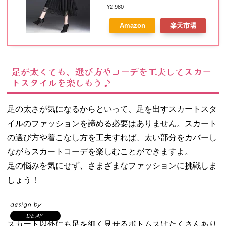
ト ミディアムスカート 膝丈スカ
¥2,980
ート Aライン 膝下 メッシュスカ
Amazon
楽天市場
ート チュール レーススカート レ
ディース スカート ロング マキシ
丈 ミモレ丈 ボリューム スカート
足が太くても、選び方やコーデを工夫してスカー
トスタイルを楽しもう♪
足の太さが気になるからといって、足を出すスカートスタ
イルのファッションを諦める必要はありません。スカート
の選び方や着こなし方を工夫すれば、太い部分をカバーし
ながらスカートコーデを楽しむことができますよ。
足の悩みを気にせず、さまざまなファッションに挑戦しま
しょう！
スカート以外にも足を細く見せるボトムスはたくさんあり