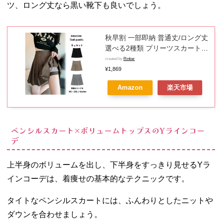
ツ、ロング丈なら黒い靴下も良いでしょう。
秋早割 一部即納 普通丈/ロング丈
選べる2種類 プリーツスカート
レディース キュロット ショート
created by
Rinker
スカート ショートキュロット シ
¥1,869
ョートパンツ ハイウエスト 脚長
Amazon
楽天市場
効果 美脚 ボトムス jk プリーツ
無地 シンプル 通学コスプレ 学生
服 女子会 ダンス XS-2XL
ペンシルスカート×ボリュームトップスのYラインコー
デ
上半身のボリュームを出し、下半身をすっきり見せるYラ
インコーデは、着痩せの基本的なテクニックです。
タイトなペンシルスカートには、ふんわりとしたニットや
ダウンを合わせましょう。