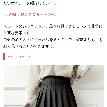
たいポイントを紹介していきます。
コーデ
04. 足が太くて
足が細く見えるスカートの形
も、選び方やコ
ーデを工夫して
スカートのシルエットは、足を細見えさせるうえで非常に
スカートスタイ
ルを楽しもう♪
重要な要素です。
自分の足の太さに合った形を選ぶことで、実際よりも足を
細く見せることができますよ。
プリーツスカート