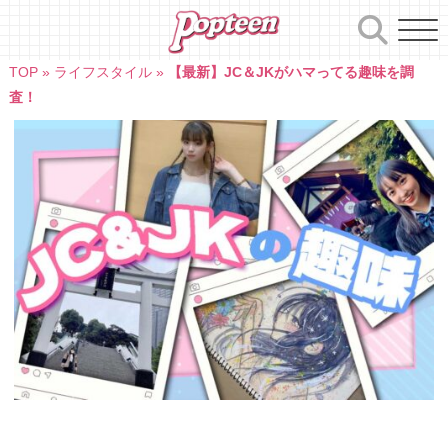
Skip
to
content
TOP
»
ライフスタイル
»
【最新】JC＆JKがハマってる趣味を調
査！