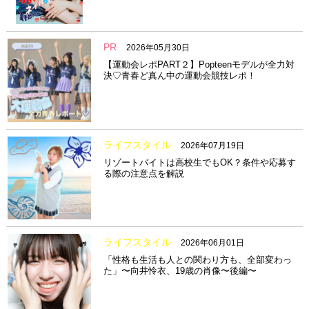
PR
2026年05月30日
【運動会レポPART２】Popteenモデルが全力対
決♡青春ど真ん中の運動会競技レポ！
ライフスタイル
2026年07月19日
リゾートバイトは高校生でもOK？条件や応募す
る際の注意点を解説
ライフスタイル
2026年06月01日
「性格も生活も人との関わり方も、全部変わっ
た」〜向井怜衣、19歳の肖像〜後編〜