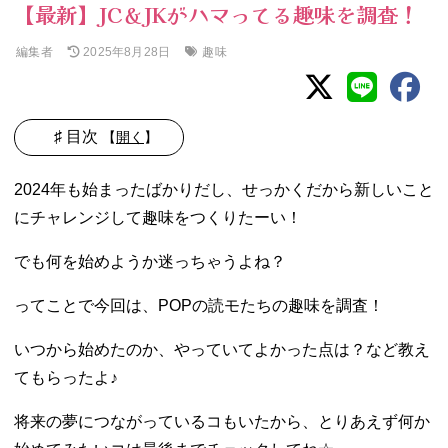
【最新】JC＆JKがハマってる趣味を調査！
編集者
趣味
2025年8月28日
♯ 目次
【
開く
】
01. 【ダンス】い
2024年も始まったばかりだし、せっかくだから新しいこと
つか憧れの人と
にチャレンジして趣味をつくりたーい！
共演したい♡
02. 【絵を描く】
でも何を始めようか迷っちゃうよね？
イラストでアイ
デアや夢を表
ってことで今回は、POPの読モたちの趣味を調査！
現！
03. 【神社巡り】
いつから始めたのか、やっていてよかった点は？など教え
その効果でPOP
てもらったよ♪
に出る夢も叶っ
た!?
将来の夢につながっているコもいたから、とりあえず何か
04. 【勉強】ヒマ