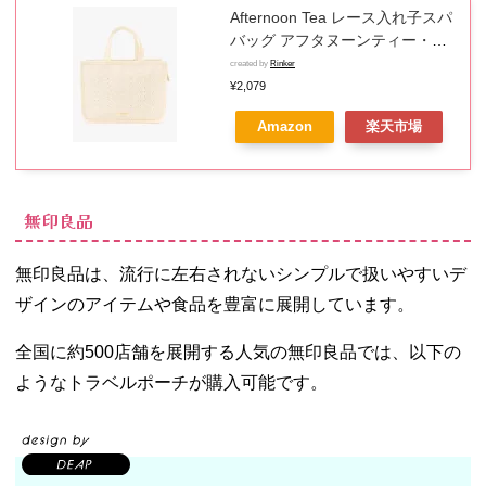
Afternoon Tea レース入れ子スパ
バッグ アフタヌーンティー・リ
ビング 財布・ポーチ・ケース ポ
created by
Rinker
ーチ ホワイト グリーン
¥2,079
Amazon
楽天市場
無印良品
無印良品は、流行に左右されないシンプルで扱いやすいデ
ザインのアイテムや食品を豊富に展開しています。
全国に約500店舗を展開する人気の無印良品では、以下の
ようなトラベルポーチが購入可能です。