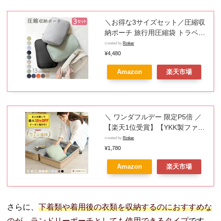
＼お得な3サイズセット／圧縮収
納ポーチ 旅行用圧縮袋 トラベル
ポーチ 圧縮バッグ 収納ポーチ フ
created by
Rinker
ァスナー 圧縮で衣類スペース
¥4,480
50％節約 軽量 出張 旅行 便利グ
Amazon
楽天市場
ッズ 衣類仕分け 簡単圧縮 シュー
ズバッグ
＼ ワンダフルデー 限定P5倍 ／
【楽天1位受賞】【YKK製ファス
ナー】【ほつれ穴なし】【撥水
created by
Rinker
加工】 トラベル圧縮ポーチ 旅行
¥1,780
用圧縮袋 トラベルポーチ 圧縮 圧
Amazon
楽天市場
縮ポーチ 旅行用 収納ポーチ トラ
ベル 圧縮バッグ 旅行 衣類 セッ
ト YKK 出張 コンパクト おむつ
さらに、
下着類や着用後の衣類を収納するのにおすすめな
のが、ランドリーポーチとしても使用できるタイプ
です。