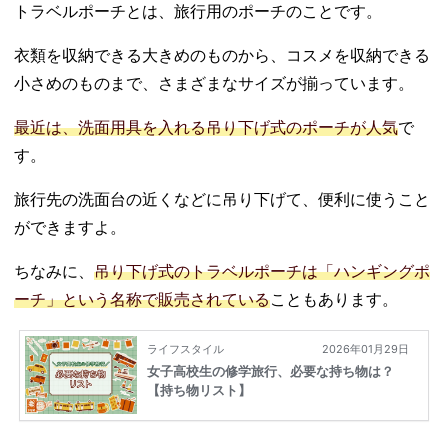
ポーチ
トラベルポーチとは、旅行用のポーチのことです。
− コスメ用
トラベルポ
衣類を収納できる大きめのものから、コスメを収納できる
ーチ
小さめのものまで、さまざまなサイズが揃っています。
− PC・ガジ
ェット用ト
最近は、洗面用具を入れる吊り下げ式のポーチが人気
で
ラベルポー
す。
チ
− 貴重品用
旅行先の洗面台の近くなどに吊り下げて、便利に使うこと
トラベルポ
ができますよ。
ーチ
− 小物収納
ちなみに、
吊り下げ式のトラベルポーチは「ハンギングポ
用トラベル
ーチ」という名称で販売されている
こともあります。
ポーチ
− お風呂用
品入れスパ
バッグ
05. おしゃれで可
愛いトラベルポ
ーチが買えるブ