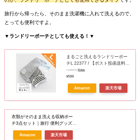
旅行から帰ったら、そのまま洗濯機に入れて洗えるので、
とっても便利ですよ。
▼ランドリーポーチとしても使える！▼
まるごと洗えるランドリーポー
チL 22377 / 【ポスト投函送料無
料】 / L Lサイズ まるごと そのま
created by
Rinker
ま 洗える ランドリー ポーチ バ
¥599
ッグ 洗濯ネット トランク コイン
Amazon
楽天市場
ランドリー メッシュ かわいい お
しゃれ グレー シンプル
衣類がそのまま洗える収納ポー
チ3点セット｜旅行 便利グッズ
収納ケース トラベルポーチ 旅行
Amazon
楽天市場
用品 トラベルグッズ 旅行用 洗濯