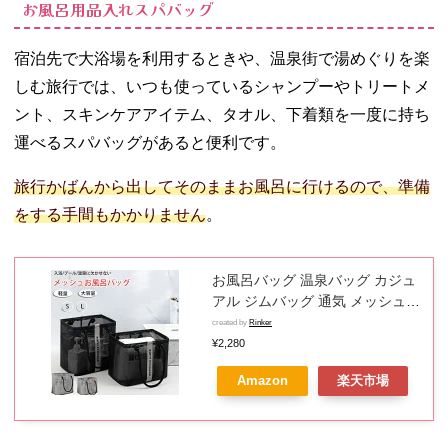
お風呂用品入れスパバッグ
宿泊先で大浴場を利用するときや、温泉街で湯めぐりを楽
しむ旅行では、いつも使っているシャンプーやトリートメ
ント、スキンケアアイテム、タオル、下着類を一度に持ち
運べるスパバッグがあると便利です。
旅行かばんから出してそのままお風呂に行けるので、準備
をする手間もかかりません
。
お風呂バッグ 温泉バッグ カジュ
アル ジムバッグ 通気 メッシュ L
サウナバッグ スパバッグ 小型 お
created by
Rinker
しゃれ 大容量 入浴 大容量 小さ
¥2,280
め 軽量 マチ幅広 水切り 持ち手
Amazon
楽天市場
付き プール ジム 旅行 銭湯 収納
S コンパクト プレゼント ギフト
海