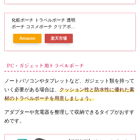
）【3980円以上送料無料】
化粧ポーチ トラベルポーチ 透明
ポーチ コスメポーチ クリアポー
チ 化粧品収納 防水 ハンドル付き
Amazon
楽天市場
化粧バッグ 小物入れ 収納バッグ
持ち運び便利 旅行 出張用 大容量
普段使い
PC・ガジェット用トラベルポーチ
ノートパソコンやタブレットなど、ガジェット類を持って
いく必要がある場合は、
クッション性と防水性に優れた素
材のトラベルポーチを用意しましょう。
アダプターや充電器を整理して収納できるタイプがおすす
めです。