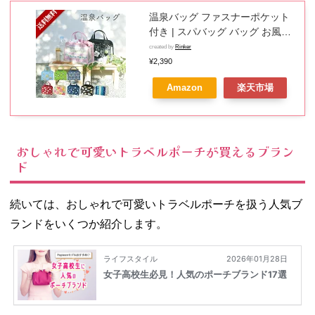
温泉バッグ ファスナーポケット
付き | スパバッグ バッグ お風呂
バッグ 温泉ポーチ 温泉 お風呂
created by
Rinker
お土産 女性 レディース トラベル
¥2,390
カバン スポーツバッグ メッシュ
Amazon
楽天市場
かご プレゼント 銭湯 グッズ ポ
ーチ おしゃれ ヨガバッグ ジムバ
ッグ スパ プールバッグ プール
バック 大人
おしゃれで可愛いトラベルポーチが買えるブラン
ド
続いては、おしゃれで可愛いトラベルポーチを扱う人気ブ
ランドをいくつか紹介します。