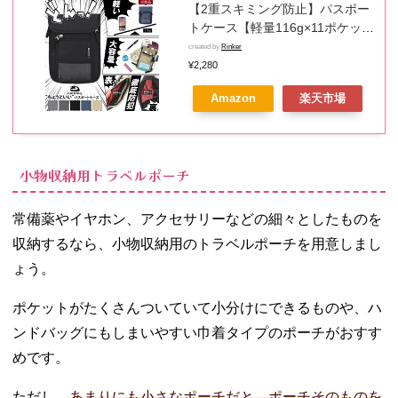
【2重スキミング防止】パスポー
トケース【軽量116g×11ポケッ
ト】(移動はこれ1つ ！を追及) 送
created by
Rinker
料無料 セキュリティポーチ パス
¥2,280
ポートカバー 小銭入れ 肩掛け 腰
Amazon
楽天市場
下げ 2way 多機能大容量 チケッ
ト入れ 海外旅行 出張 男女兼用
［comfox］
小物収納用トラベルポーチ
常備薬やイヤホン、アクセサリーなどの細々としたものを
収納するなら、小物収納用のトラベルポーチを用意しまし
ょう。
ポケットがたくさんついていて小分けにできるものや、ハ
ンドバッグにもしまいやすい巾着タイプのポーチがおすす
めです。
ただし、
あまりにも小さなポーチだと、ポーチそのものを