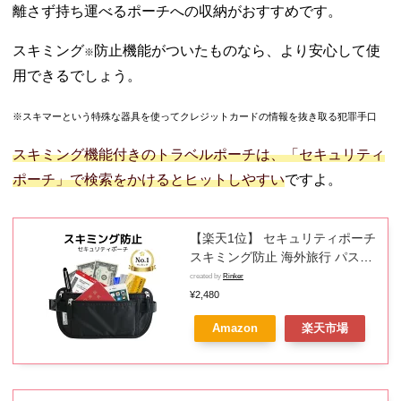
離さず持ち運べるポーチへの収納がおすすめです。
スキミング
防止機能がついたものなら、より安心して使
※
用できるでしょう。
※スキマーという特殊な器具を使ってクレジットカードの情報を抜き取る犯罪手口
スキミング機能付きのトラベルポーチは、「セキュリティ
ポーチ」で検索をかけるとヒットしやすい
ですよ。
【楽天1位】 セキュリティポーチ
スキミング防止 海外旅行 パスポ
ートケース パスポート入れ 貴重
created by
Rinker
品入れ トラベル 防犯グッズ パス
¥2,480
ポート 盗難防止 薄い 薄型 旅行
Amazon
楽天市場
ウエストポーチ メンズ レディー
ス 送料無料 買い回り 買いまわり
お買い物マラソン スーパーセー
ル