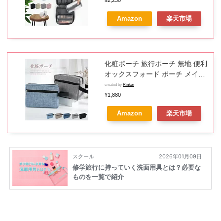
大容量 フック付き ポーチ 整理
Amazon
楽天市場
出張 ガジェット 洗面 おしゃれ
シンプル 化粧水 旅行用 防災グッ
ズ ガジェットポーチ お風呂 トラ
ベル
化粧ポーチ 旅行ポーチ 無地 便利
オックスフォード ポーチ メイク
ポーチ 収納 コスメポーチ コスメ
created by
Rinker
収納 ダブルファスナー 大容量 化
¥1,880
粧品 洗面用具 グッズ レディース
Amazon
楽天市場
メンズ トラベルポーチ シンプル
雑貨 旅行 旅行用 ブラック 黒 ブ
ルー