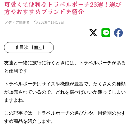
可愛くて便利なトラベルポーチ23選！選び
方やおすすめブランドを紹介
メディア編集者
2026年1月19日
♯ 目次
【
開く
】
01. 旅行に欠かせ
友達と一緒に旅行に行くときには、トラベルポーチがある
ない「トラベル
と便利です。
ポーチ」とは？
02. トラベルポー
トラベルポーチはサイズや機能が豊富で、たくさんの種類
チを使うメリッ
が販売されているので、どれを選べばいいか迷ってしまい
ト
03. トラベルポー
ますよね。
チの選び方
この記事では、トラベルポーチの選び方や、用途別のおす
− 荷物の種
類に合わせ
すめ商品を紹介します。
たサイズを