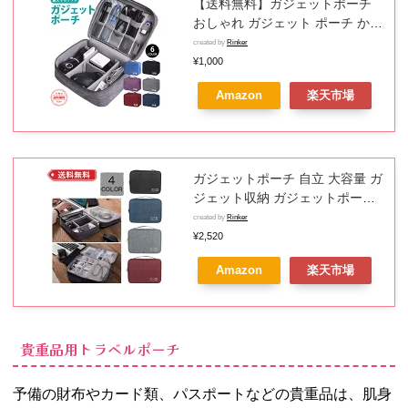
【送料無料】ガジェットポーチ
おしゃれ ガジェット ポーチ かわ
いい 防水 ガジェットケース 仕事
created by
Rinker
モバイルポーチ 収納ケース 小物
¥1,000
入れ 収納ポーチ トラベルポーチ
Amazon
楽天市場
旅行ポーチ PC周辺小物 PCアク
セサリー
ガジェットポーチ 自立 大容量 ガ
ジェット収納 ガジェットポーチ
イヤホン ガジェットバッグ トラ
created by
Rinker
ベル 収納ポーチ トラベルポーチ
¥2,520
旅行用ケーブルバッグ 旅行ポー
Amazon
楽天市場
チ メンズ レディース ケーブル
充電器 マウス パソコン PC 出張
オフィス ケーブル
貴重品用トラベルポーチ
予備の財布やカード類、パスポートなどの貴重品は、肌身