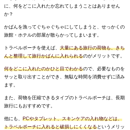
（ショップ
に、何をどこに入れたか忘れてしまうことはありません
リスト）
か？
06. 旅行の必需品
であるトラベル
かばんを漁ってぐちゃぐちゃにしてしまうと、せっかくの
ポーチで上手に
旅館・ホテルの部屋が散らかってしまいます。
パッキングしよ
う！
トラベルポーチを使えば、
大量にある旅行の荷物も、きち
んと整理して旅行かばんに入れられる
のがメリットです。
何をどこに入れたのかひと目でわかる
ので、必要なものを
サッと取り出すことができ、無駄な時間を消費せずに済み
ます。
また、荷物を圧縮できるタイプのトラベルポーチは、長期
旅行にもおすすめです。
他にも、
PCやタブレット、スキンケアの入れ物などは、
トラベルポーチに入れると破損しにくくなる
というメリッ