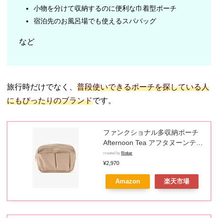
小物を分けて収納するのに便利な巾着型ポーチ
宿泊先のお風呂場でも使えるスパバッグ
など
旅行時だけでなく、
普段使いできるポーチを探している人
にもぴったりのブランド
です。
ファンクショナル多収納ポーチ
Afternoon Tea アフタヌーンティ
ー・リビング 財布・ポーチ・ケ
created by
Rinker
ース ポーチ ベージュ ネイビー
¥2,970
[Rakuten Fashion]
Amazon
楽天市場