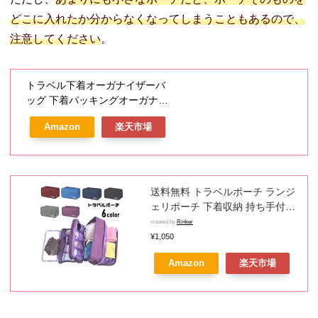
どこに入れたか分からなくなってしまうこともあるので、
注意してください
。
トラベル下着オーガナイザーバ
ッグ 下着パッキングオーガナイ
ザー 軽量 下着収納袋 パッキング
Amazon
楽天市場
旅行用 収納袋 出張 パッキングキ
ューブ圧縮 収納ポーチ 衣類 下着
パンツ 小物入れ 軽量 防水 大容
量
送料無料 トラベルポーチ ランジ
ェリポーチ 下着収納 持ち手付き
長方形 ファスナー トラベルバッ
created by
Rinker
グ 大容量 旅行 衣類収納 着替え
¥1,050
小物収納 内ポケット付き 小分け
Amazon
楽天市場
整理整頓 トラベル用品 持ち運び
便利 小物入れ 出張 レジャー 泊
り 外出 お出掛け