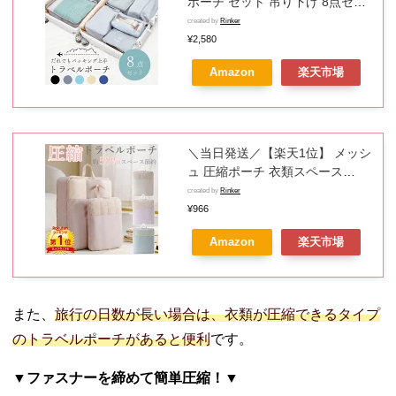
ポーチ セット 吊り下げ 8点セッ
ト おしゃれ 旅行 収納 ポーチ 便
created by
Rinker
利グッズ かわいい 洗面用具 収納
¥2,580
袋 小分け 仕分け パッキング ト
Amazon
楽天市場
ラベルグッズ スーツケース 荷物
コンパクト 大容量 軽量 小物 整
理
＼当日発送／【楽天1位】 メッシ
ュ 圧縮ポーチ 衣類スペース
50％ 節約 圧縮袋 トラベルポー
created by
Rinker
チ 大容量 持ち手付き 撥水 旅行
¥966
便利グッズ 衣類 コート 軽量 出
Amazon
楽天市場
張 仕分け シンプル オシャレ か
わいい くすみカラー トラベルバ
ッグ パッキング コンパクト ギフ
ト プレゼント
また、
旅行の日数が長い場合は、衣類が圧縮できるタイプ
のトラベルポーチがあると便利
です。
▼ファスナーを締めて簡単圧縮！▼