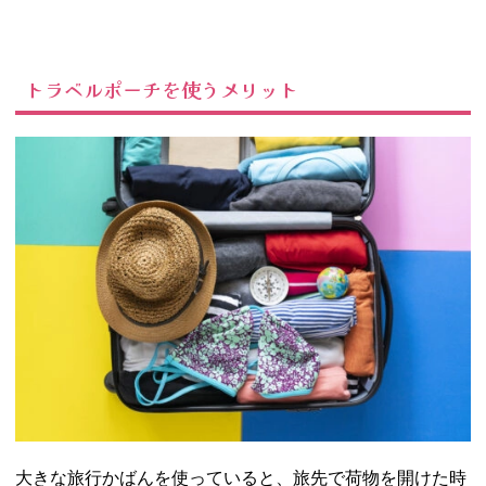
ランド
−
SHEIN（シ
トラベルポーチを使うメリット
ーイン）
−
Francfranc
（フランフ
ラン）
− Afternoon
Tea（アフタ
ヌーンティ
ー）
− 無印良品
−
3COINS（ス
リーコイン
ズ）
−
SHOPLIST
大きな旅行かばんを使っていると、旅先で荷物を開けた時