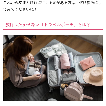
選ぶ
これから友達と旅行に行く予定がある方は、ぜひ参考にし
− 防水性を
てみてくださいね！
チェックす
る
旅行に欠かせない「トラベルポーチ」とは？
− 収納力と
機能性を重
視する
− 好みのデ
ザインなら
テンション
が上がる
04. 【用途別】お
すすめトラベル
ポーチ18選
− 衣類用ト
ラベルポー
チ
− 洗面用具
用トラベル