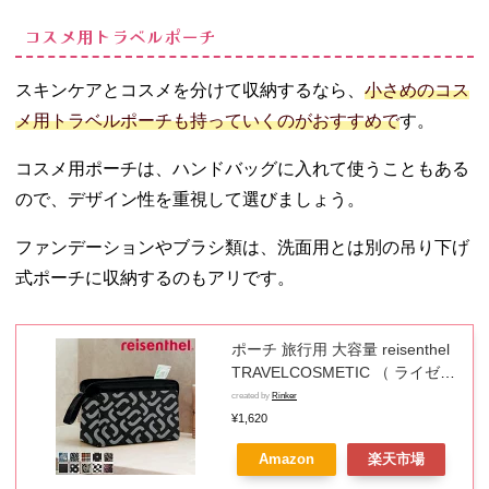
コスメ用トラベルポーチ
スキンケアとコスメを分けて収納するなら、
小さめのコス
メ用トラベルポーチも持っていくのがおすすめで
す。
コスメ用ポーチは、ハンドバッグに入れて使うこともある
ので、デザイン性を重視して選びましょう。
ファンデーションやブラシ類は、洗面用とは別の吊り下げ
式ポーチに収納するのもアリです。
ポーチ 旅行用 大容量 reisenthel
TRAVELCOSMETIC （ ライゼン
タール トラベルポーチ 化粧ポー
created by
Rinker
チ 収納 旅行 持ち運び トラベル
¥1,620
小物入れ 化粧品 コスメポーチ 仕
Amazon
楽天市場
切り 持ち手付き 洗面道具 バッグ
インバッグ おしゃれ 自立 大きめ