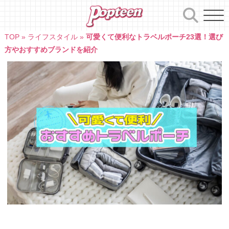
Skip
to
content
TOP
»
ライフスタイル
»
可愛くて便利なトラベルポーチ23選！選び
方やおすすめブランドを紹介