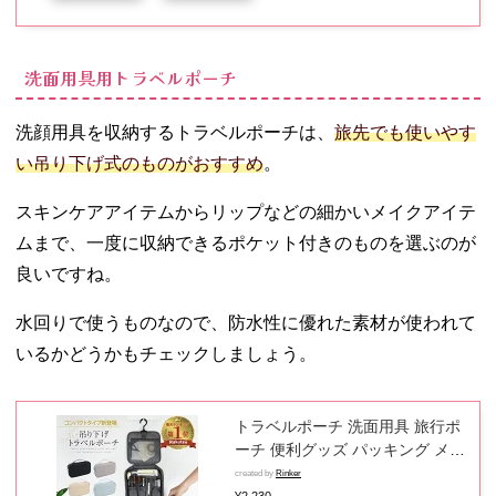
ネット 服 ランドリーネット 角型
洗面用具用トラベルポーチ
洗顔用具を収納するトラベルポーチは、
旅先でも使いやす
い吊り下げ式のものがおすすめ
。
スキンケアアイテムからリップなどの細かいメイクアイテ
ムまで、一度に収納できるポケット付きのものを選ぶのが
良いですね。
水回りで使うものなので、防水性に優れた素材が使われて
いるかどうかもチェックしましょう。
トラベルポーチ 洗面用具 旅行ポ
ーチ 便利グッズ パッキング メッ
シュ 化粧ポーチ スキンケア 吊り
created by
Rinker
下げ メイクポーチ かわいい 旅行
¥2,230