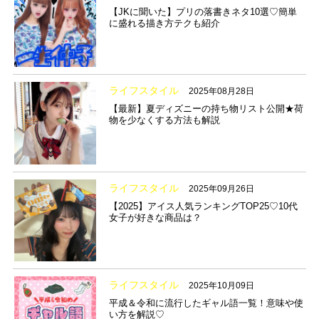
【JKに聞いた】プリの落書きネタ10選♡簡単
に盛れる描き方テクも紹介
ライフスタイル
2025年08月28日
【最新】夏ディズニーの持ち物リスト公開★荷
物を少なくする方法も解説
ライフスタイル
2025年09月26日
【2025】アイス人気ランキングTOP25♡10代
女子が好きな商品は？
ライフスタイル
2025年10月09日
平成＆令和に流行したギャル語一覧！意味や使
い方を解説♡