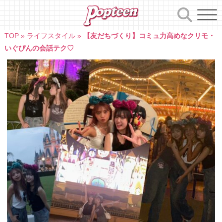
Skip
to
content
TOP
»
ライフスタイル
»
【友だちづくり】コミュ力高めなクリモ・
いぐぴんの会話テク♡