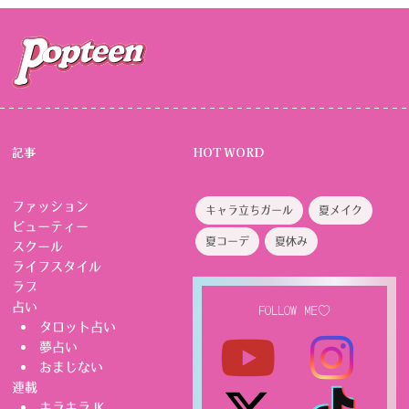
記事
HOT WORD
ファッション
キャラ立ちガール
夏メイク
ビューティー
夏コーデ
夏休み
スクール
ライフスタイル
ラブ
占い
FOLLOW ME♡
タロット占い
夢占い
おまじない
連載
キラキラJK