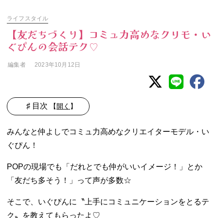
ライフスタイル
【友だちづくり】コミュ力高めなクリモ・い
ぐぴんの会話テク♡
編集者
2023年10月12日
♯ 目次
【
開く
】
− いぐぴんが人
みんなと仲よしでコミュ力高めなクリエイターモデル・い
と接するときに
意識しているポ
ぐぴん！
イント☆
− 相手との関係
POPの現場でも「だれとでも仲がいいイメージ！」とか
性によって接し
「友だち多そう！」って声が多数☆
方を変える！
そこで、いぐぴんに〝上手にコミュニケーションをとるテ
ク〟を教えてもらったよ♡