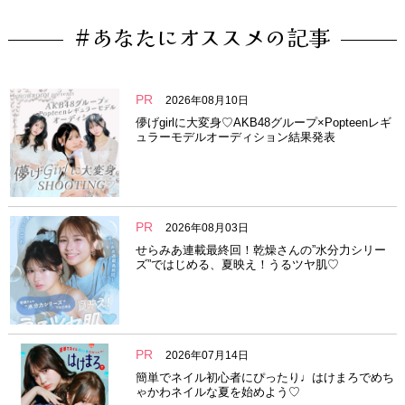
#あなたにオススメの記事
PR
2026年08月10日
儚げgirlに大変身♡AKB48グループ×Popteenレギ
ュラーモデルオーディション結果発表
PR
2026年08月03日
せらみあ連載最終回！乾燥さんの”水分力シリー
ズ”ではじめる、夏映え！うるツヤ肌♡
PR
2026年07月14日
簡単でネイル初心者にぴったり♩はけまろでめち
ゃかわネイルな夏を始めよう♡