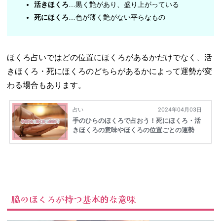
活きほくろ
…黒く艶があり、盛り上がっている
− 耳のうし
死にほくろ
…色が薄く艶がない平らなもの
ろにあるほ
くろ
05. あったら要注
ほくろ占いではどの位置にほくろがあるかだけでなく、活
意！？悪運を呼
ぶほくろの位置3
きほくろ・死にほくろのどちらがあるかによって運勢が変
選
わる場合もあります。
− 目尻のほ
くろ
− 鼻先にあ
るほくろ
− 生え際に
あるほくろ
06. 脇のほくろは
愛されぼくろ♡
素敵な出会いに
恵まれるかも！
脇のほくろが持つ基本的な意味