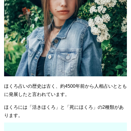
− 左脇にあ
るほくろの
意味
− 脇にある
大きなほく
ろの意味
− 脇にある
小さなほく
ろの意味
04. 脇のほくろ以
外にも！幸運な
ほくろの位置4選
− 眉の中に
ほくろ占いの歴史は古く、約4500年前から人相占いととも
あるほくろ
に発展したと言われています。
− あご（中
央・脇）の
ほくろには「活きほくろ」と「死にほくろ」の2種類があ
ほくろ
ります。
− 鎖骨の上
にあるほく
ろ