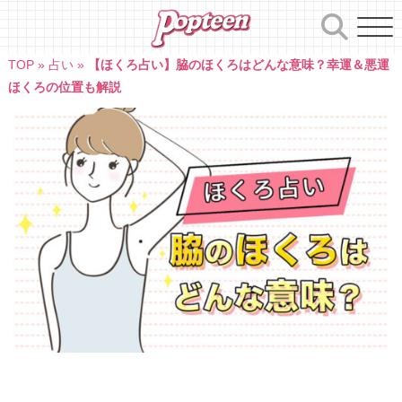
Skip
to
content
TOP
»
占い
»
【ほくろ占い】脇のほくろはどんな意味？幸運＆悪運
ほくろの位置も解説