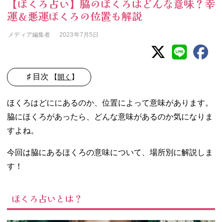
【ほくろ占い】脇のほくろはどんな意味？幸
運＆悪運ほくろの位置も解説
メディア編集者
2023年7月5日
♯ 目次
【
開く
】
01. ほくろ占いと
ほくろはどににあるのか、位置によって意味があります。
は？
脇にほくろがあったら、どんな意味があるのか気になりま
02. 脇のほくろが
すよね。
持つ基本的な意
味
今回は脇にあるほくろの意味について、場所別に解説しま
03. 場所・大きさ
別！脇のほくろ
す！
の意味
− 右脇にあ
ほくろ占いとは？
るほくろの
意味