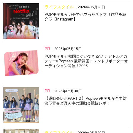
ライフスタイル
2026年05月28日
POPモデルがガチでハマったネトフリ作品を紹
介♡【Instagram】
PR
2026年05月15日
POPモデルと韓国ロケができる♡ テアトルアカ
デミー×Popteen 最新韓国トレンドリポーターオ
ーディション開催！2026
PR
2026年05月30日
【運動会レポPART２】Popteenモデルが全力対
決♡青春ど真ん中の運動会競技レポ！
ライフスタイル