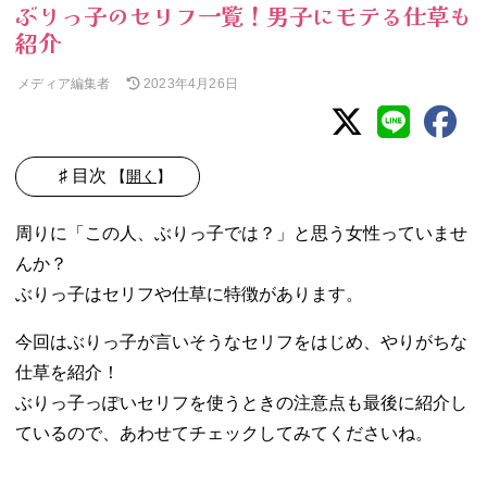
ぶりっ子のセリフ一覧！男子にモテる仕草も
紹介
メディア編集者
2023年4月26日
♯ 目次
【
開く
】
01. ぶりっ子とは
周りに「この人、ぶりっ子では？」と思う女性っていませ
02. ぶりっ子が言
んか？
いそうなセリフ
ぶりっ子はセリフや仕草に特徴があります。
集16選
− こんなの
今回はぶりっ子が言いそうなセリフをはじめ、やりがちな
初めて！
仕草を紹介！
− すご〜
い！
ぶりっ子っぽいセリフを使うときの注意点も最後に紹介し
− ねえねえ
ているので、あわせてチェックしてみてくださいね。
− こわぁ〜
い