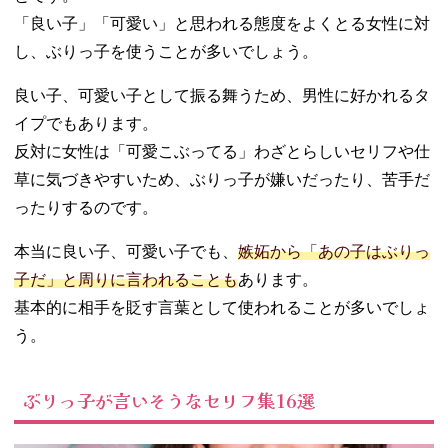
き〜！
「良い子」「可愛い」と思われる態度をよくとる女性に対
− これ欲し
し、ぶりっ子を使うことが多いでしょう。
い〜！
03. ぶりっ子がよ
良い子、可愛い子として振る舞うため、男性に好かれるタ
くやる仕草5選
イプでもあります。
− ほっぺを
膨らませる
反対に女性は「可愛こぶってる」わざとらしいセリフや仕
− よく体が
草に気づきやすいため、ぶりっ子が嫌いだったり、苦手だ
ゆらゆら動
ったりするのです。
く
− オーバー
本当に良い子、可愛い子でも、
嫉妬から「あの子はぶりっ
リアクショ
子だ」と周りに言われることも
あります。
ン
基本的に相手を貶す言葉として使われることが多いでしょ
− スキンシ
う。
ップが多い
− 上目遣い
04. ぶりっ子みた
ぶりっ子が言いそうなセリフ集16選
いなセリフを使
うときの注意点