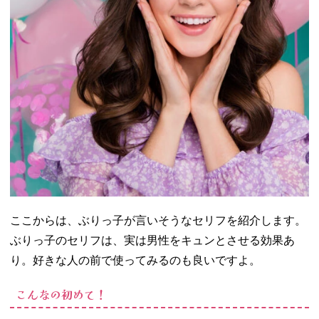
− 男性と女
性で態度を
変えない
− TPOを意
識する
05. ぶりっ子のセ
リフはあざとす
ぎることも！言
動に注意しよう
ここからは、ぶりっ子が言いそうなセリフを紹介します。
ぶりっ子のセリフは、実は男性をキュンとさせる効果あ
り。好きな人の前で使ってみるのも良いですよ。
こんなの初めて！