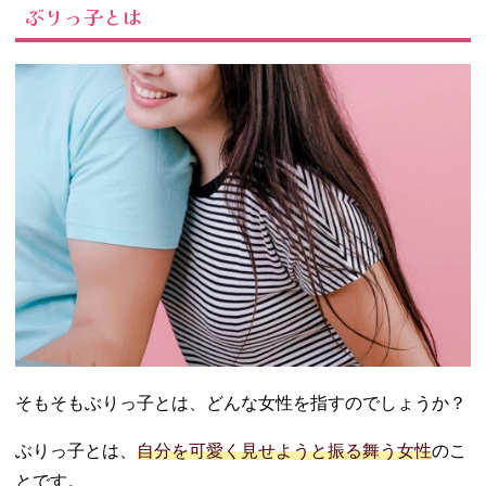
ぶりっ子とは
− もう〜！
− かわい
い〜！
− え〜わか
んない〜
− はにゃ？
− できない
よぉ
− え〜ん…
− ○○だもん
− ドキドキ
しちゃう
− えぇっと
ね〜
− あのねあ
そもそもぶりっ子とは、どんな女性を指すのでしょうか？
のね！
− 嬉し
ぶりっ子とは、
自分を可愛く見せようと振る舞う女性
のこ
い〜！大好
とです。