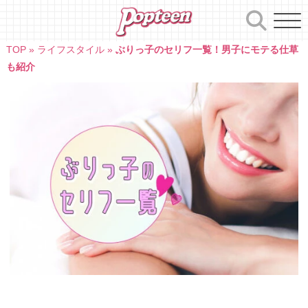
Skip
to
content
TOP
»
ライフスタイル
»
ぶりっ子のセリフ一覧！男子にモテる仕草
も紹介