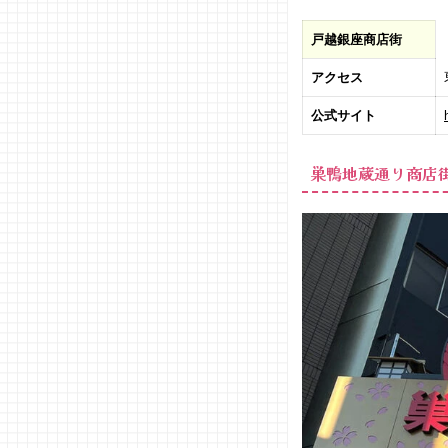
ア/静
岡
戸越銀座商店街
− 下呂
温泉エ
アクセス
リア/
公式サイト
岐阜
04. 食べ歩
巣鴨地蔵通り商店街
きスポット
【九州編】
− 博多
エリ
ア/福
岡
− 天神
エリ
ア/福
岡
− 湯の
坪街
道/大