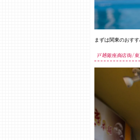
堀/大
阪
− 大阪
コリア
ンタウ
ン/大
まずは関東のおすす
阪
− 嵐山
戸越銀座商店街/東
エリ
ア/京
都
− 京都
錦市場
商店
街/京
都
− 清水
寺エリ
ア/京
都