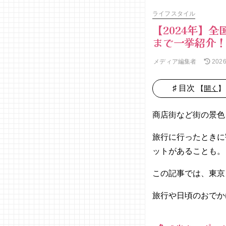
ライフスタイル
【2024年】
まで一挙紹介
メディア編集者
202
♯ 目次
【
開く
】
01. 食べ歩
きスポット
商店街など街の景色
【関東編】
旅行に行ったときに
− 戸越
銀座商
ットがあることも。
店街/
東京
この記事では、東京
− 巣鴨
旅行や日頃のおでか
地蔵通
り商店
街/東