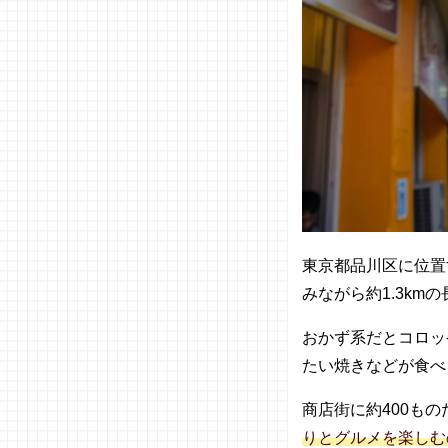
03. 食べ歩
きスポット
【東海編】
− 名古
屋城周
辺/愛
知
− 犬山
城周
辺/愛
知
東京都品川区に位置
− 熱海
みながら約1.3k
駅前平
和通り
おかず系だとコロッ
商店
街/静
たい焼きなどが食べ
岡
商店街に約400も
− 三島
エリ
りとグルメを楽しむ