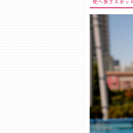
食べ歩きスポッ
京
− 新大
久保エ
リア/
東京
− 小町
通り/
神奈川
− 江の
島/神
奈川
− 小江
戸・川
越/埼
玉
02. 食べ歩
きスポット
【関西編】
− 道頓