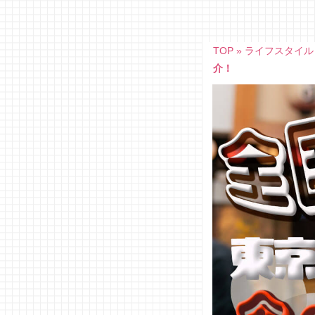
Skip
to
content
TOP
»
ライフスタイル
介！