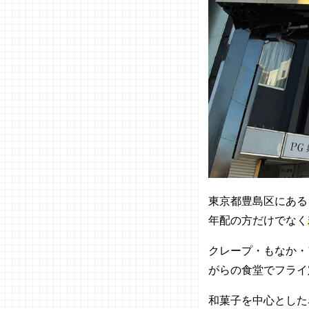
分
05. 日本全
国のおすす
め食べ歩き
スポットを
回ってみよ
う！
東京都豊島区にある
年配の方だけでなく
クレープ・もなか・
がらの食堂でフライ
和菓子を中心とした