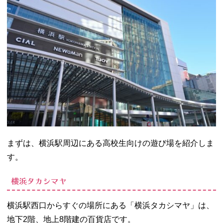
ル
− ラウンド
ワン横浜駅
西口店
− カップヌ
ードルミュ
ージアム横
浜
− 新横浜ラ
ーメン博物
館
− MARK
まずは、横浜駅周辺にある高校生向けの遊び場を紹介しま
IS（マーク
イズ） みな
す。
とみらい
横浜タカシマヤ
− 横浜ワー
ルドポータ
ーズ
横浜駅西口からすぐの場所にある「横浜タカシマヤ」は、
− よこはま
地下2階、地上8階建の百貨店です。