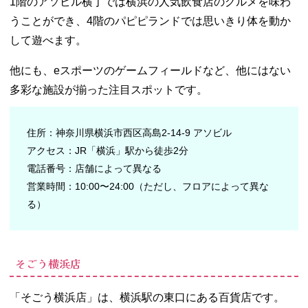
1階のアソビル横丁では横浜の人気飲食店のグルメを味わ
ラダイス
うことができ、4階のパピピランドでは思いきり体を動か
− よこはま
動物園ズー
して遊べます。
ラシア
他にも、eスポーツのゲームフィールドなど、他にはない
− 横浜人形
の家
多彩な施設が揃った注目スポットです。
− 横浜赤レ
ンガ倉庫
住所：神奈川県横浜市西区高島2-14-9 アソビル
− 野毛山動
アクセス：JR「横浜」駅から徒歩2分
物園
電話番号：店舗によって異なる
− 横浜マリ
ンタワー
営業時間：10:00〜24:00（ただし、フロアによって異な
− 港の見え
る）
る丘公園
− コニカミ
ノルタプラ
そごう横浜店
ネタリア
YOKOHAM
A
「そごう横浜店」は、横浜駅の東口にある百貨店です。