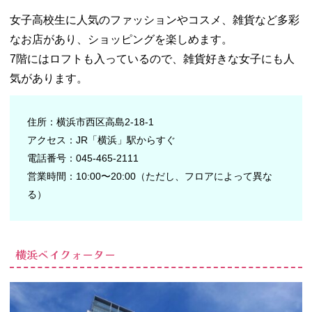
− 横浜山手
女子高校生に人気のファッションやコスメ、雑貨など多彩
西洋館めぐ
り
なお店があり、ショッピングを楽しめます。
− 金沢動物
7階にはロフトも入っているので、雑貨好きな女子にも人
園
気があります。
− MARINE
& WALK
YOKOHAM
住所：横浜市西区高島2-18-1
A（マリンア
アクセス：JR「横浜」駅からすぐ
ンドウォー
電話番号：045-465-2111
クヨコハ
営業時間：10:00〜20:00（ただし、フロアによって異な
マ）
る）
− はまぎん
こども宇宙
科学館
03. 横浜には高校
横浜ベイクォーター
生向けの遊び場
がたくさん！