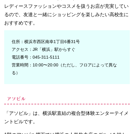
コスモワー
レディースファッションやコスメを扱うお店が充実してい
ルド
るので、友達と一緒にショッピングを楽しみたい高校生に
− 横浜中華
おすすめです。
街
− 元町公園
− 新横浜ス
住所：横浜市西区南幸1丁目6番31号
ケートセン
アクセス：JR「横浜」駅からすぐ
ター
電話番号：045-311-5111
02. 横浜で高校生
営業時間：10:00〜20:00（ただし、フロアによって異な
デートにおすす
めのスポット15
る）
選
− 山下公園
− 汽車道
アソビル
− 横浜ラン
ドマークタ
「アソビル」は、横浜駅直結の複合型体験エンターテイメ
ワー
ントビルです。
− 横浜・八
景島シーパ