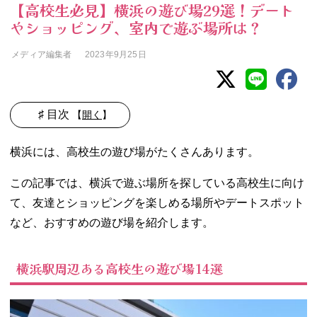
【高校生必見】横浜の遊び場29選！デート
やショッピング、室内で遊ぶ場所は？
メディア編集者
2023年9月25日
♯ 目次
【
開く
】
01. 横浜駅周辺あ
横浜には、高校生の遊び場がたくさんあります。
る高校生の遊び
場14選
この記事では、横浜で遊ぶ場所を探している高校生に向け
− 横浜タカ
て、友達とショッピングを楽しめる場所やデートスポット
シマヤ
など、おすすめの遊び場を紹介します。
− アソビル
− そごう横
浜店
横浜駅周辺ある高校生の遊び場14選
− 横浜ベイ
クォーター
− ハマボー