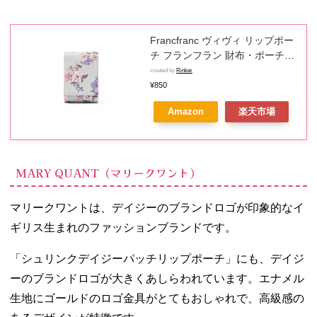
Francfranc ヴィヴィ リップポー
チ フランフラン 財布・ポーチ・
ケース ポーチ グレー【先行予
created by
Rinker
約】*
¥850
Amazon
楽天市場
MARY QUANT（マリークワント）
マリークワントは、デイジーのブランドロゴが印象的なイ
ギリス生まれのファッションブランドです。
「シュリンクデイジーパッチリップポーチ」にも、デイジ
ーのブランドロゴが大きくあしらわれています。エナメル
生地にゴールドのロゴ金具がとてもおしゃれで、高級感の