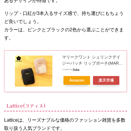
あるデザインが特徴です。
リップ・口紅が3本入るサイズ感で、持ち運びにもちょう
ど良いでしょう。
カラーは、ピンクとブラックの2色から選ぶことができま
す。
マリークワント シュリンクデイ
ジーパッチ リップポーチ(MARY
QUANT)【ポーチ 化粧ポーチ コ
created by
Rinker
スメ ケース レディース マリクワ
Amazon
楽天市場
マリー クヮント デイジー MQ プ
チギフト】★☆【あす楽】
Lattice(ラティス)
Latticeは、リーズナブルな価格のファッション雑貨を多数
取り扱う人気ブランドです。