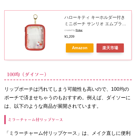
ハローキティ キーホルダー付き
ミニポーチ サンリオ エムプラン
小物入れ かわいい キャラクター
created by
Rinker
グッズ メール便可 シネマコレク
¥1,209
ション プレゼント 男の子 女の子
Amazon
楽天市場
ギフト
100均（ダイソー）
リップポーチは汚れてしまう可能性も高いので、100均の
ポーチで済ませちゃうのもおすすめ。例えば、ダイソーに
は、以下のような商品が展開されています。
ミラーチャーム付リップケース
「ミラーチャーム付リップケース」は、メイク直しに便利