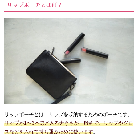
リップポーチとは何？
なブランド
03. リップポーチ
のおすすめ人気
ブランド6選
− 無印良品
− フランフ
ラン
− MARY
QUANT（マ
リークワン
ト）
− Lattice(ラ
ティス)
− サンリオ
− 100均（ダ
リップポーチとは、リップを収納するためのポーチです。
イソー）
04. リップポーチ
リップが1〜3本ほど入る大きさが一般的で、リップやグロ
があると便利！
スなどを入れて持ち運ぶために使います
。
お気に入りを見