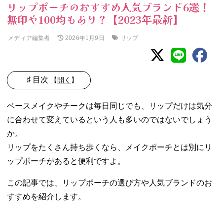
リップポーチのおすすめ人気ブランド6選！
無印や100均もあり？【2023年最新】
メディア編集者
リップ
2026年1月9日
♯ 目次
【
開く
】
01. リップポーチ
ベースメイクやチークは毎日同じでも、リップだけは気分
とは何？
に合わせて変えているという人も多いのではないでしょう
02. リップポーチ
か。
の選び方
− 小さめサ
リップをたくさん持ち歩くなら、メイクポーチとは別にリ
イズ
ップポーチがあると便利ですよ。
− 鏡付きが
便利
この記事では、リップポーチの選び方や人気ブランドのお
− ストラッ
すすめを紹介します。
プ付き
− おしゃれ