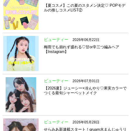
【夏コスメ】この夏のスタメン決定♡ POPモデ
ルの推しコスメLIST②
ビューティー
2026年06月22日
梅雨でも崩れず盛れる♡甘or辛三つ編みヘア
【Instagram】
ビューティー
2026年07月01日
【2026夏】ジューシー×冷んやり♡果実カラーで
つくる最旬シャーベットメイク
ビューティー
2026年05月28日
せらみあ新連載スタート！qruam水まんじゅうリ