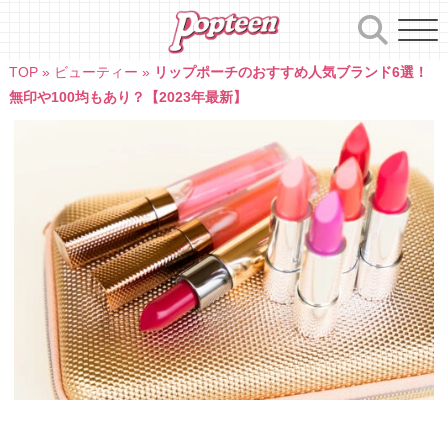
Skip
to
content
TOP
»
ビューティー
»
リップポーチのおすすめ人気ブランド6選！
無印や100均もあり？【2023年最新】