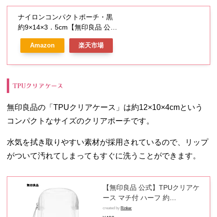
ナイロンコンパクトポーチ・黒
約9×14×3．5cm【無印良品 公
式】
Amazon
楽天市場
TPUクリアケース
無印良品の「TPUクリアケース」は約12×10×4cmという
コンパクトなサイズのクリアポーチです。
水気を拭き取りやすい素材が採用されているので、リップ
がついて汚れてしまってもすぐに洗うことができます。
【無印良品 公式】TPUクリアケ
ース マチ付 ハーフ 約
12×10×4cm
created by
Rinker