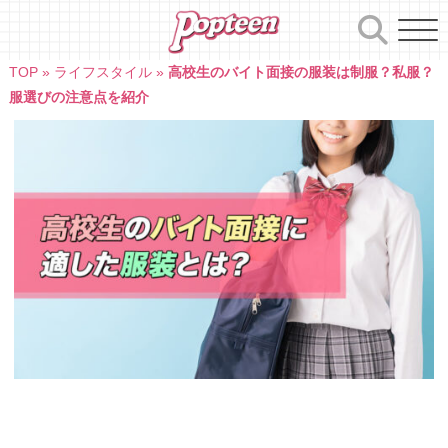
Skip
to
content
TOP
»
ライフスタイル
»
高校生のバイト面接の服装は制服？私服？
服選びの注意点を紹介