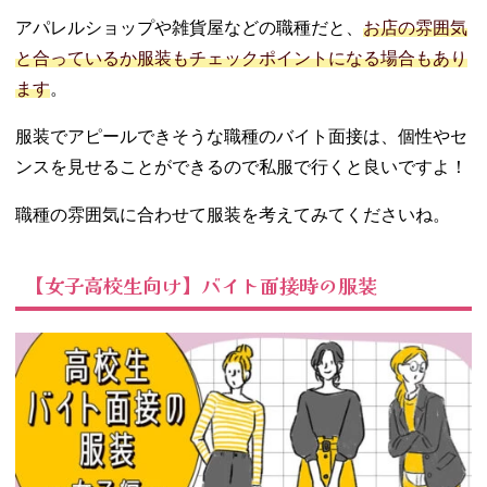
07. 服装以外にバ
アパレルショップや雑貨屋などの職種だと、
お店の雰囲気
イト面接で高校
と合っているか服装もチェックポイントになる場合もあり
生が気をつける
ます
。
ポイント
− 派手なメ
服装でアピールできそうな職種のバイト面接は、個性やセ
イク・髪型
ンスを見せることができるので私服で行くと良いですよ！
は避ける
− アクセサ
職種の雰囲気に合わせて服装を考えてみてくださいね。
リーはなる
べく身につ
けない
【女子高校生向け】バイト面接時の服装
− ネイルは
落とすか派
手過ぎない
デザインで
− 香水の使
用は避ける
− 筆記用具
とメモは持