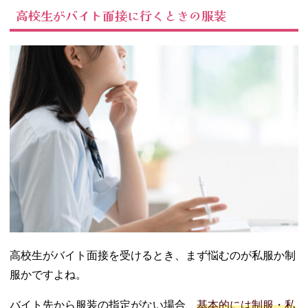
接時の服装
高校生がバイト面接に行くときの服装
− トップス
− ボトムス
− バック
− 靴
03. 【男子高校生
向け】バイト面
接時の服装
− トップス
− ボトムス
− バック
− 靴
04. 高校生がバイ
ト面接を受ける
ときの服装の注
高校生がバイト面接を受けるとき、まず悩むのが私服か制
意点
服かですよね。
− ダメージ
ジーンズ
バイト先から服装の指定がない場合、
基本的には制服・私