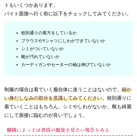
ニ・スーパ
トもいくつかあります。
ー
バイト面接へ行く前に以下をチェックしてみてください。
− ホテル・
ブライダル
06. 高校生が知り
校則通りの着方をしているか
たいバイト面接
ブラウスやYシャツにしわができていないか
の服装Q＆A
シミがついていないか
− 冬はマフ
靴が汚れていないか
ラーやアウ
カーディガンやセーターの袖は伸びていないか
ターを身に
つけて良
い？
− 面接のと
制服の場合は着ていく服自体に迷うことはないので、
細か
きマスクは
い身だしなみの部分を意識してみてください
。校則通りに
外したほう
が良いの？
着ていくことはもちろん、シミやしわがないか、靴も綺麗
− 証明写真
にして面接に臨むのが良いでしょう。
は制服と私
服どっちが
職種によっては普段の服装を見たい場合もある
いい？