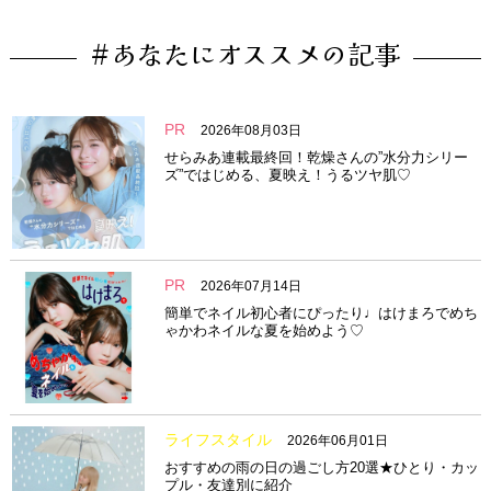
#あなたにオススメの記事
PR
2026年08月03日
せらみあ連載最終回！乾燥さんの”水分力シリー
ズ”ではじめる、夏映え！うるツヤ肌♡
PR
2026年07月14日
簡単でネイル初心者にぴったり♩はけまろでめち
ゃかわネイルな夏を始めよう♡
ライフスタイル
2026年06月01日
おすすめの雨の日の過ごし方20選★ひとり・カッ
プル・友達別に紹介