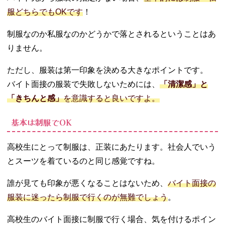
− ビッグサ
服どちらでもOKです
！
イズのパー
カーやTシャ
制服なのか私服なのかどうかで落とされるということはあ
ツ
りません。
− サンダ
ル・汚れが
ただし、服装は第一印象を決める大きなポイントです。
目立つ靴
− 露出が多
バイト面接の服装で失敗しないためには、
「清潔感」と
い服装
「きちんと感」
を意識すると良いですよ。
− 体のライ
ンにぴった
基本は制服でOK
りフィット
する服装
高校生にとって制服は、正装にあたります。社会人でいう
05. バイトの職種
とスーツを着ているのと同じ感覚ですね。
に合わせた服装
の選び方
誰が見ても印象が悪くなることはないため、
バイト面接の
− 飲食店
服装に迷ったら制服で行くのが無難でしょう
。
− アパレル
− コンビ
高校生のバイト面接に制服で行く場合、気を付けるポイン