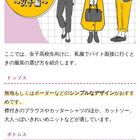
っておく
08. 高校生のバイ
ト面接の服装は
基本制服でOK！
清潔感のある服
を選ぼう
ここでは、女子高校生向けに、私服でバイト面接に行くと
きの服装の選び方を紹介します。
トップス
無地もしくはボーダーなどの
シンプルなデザイン
がおすす
めです。
襟付きのブラウスやカッターシャツのほか、カットソー、
大人っぽいきれいめニットなどが適しています。
ボトムス