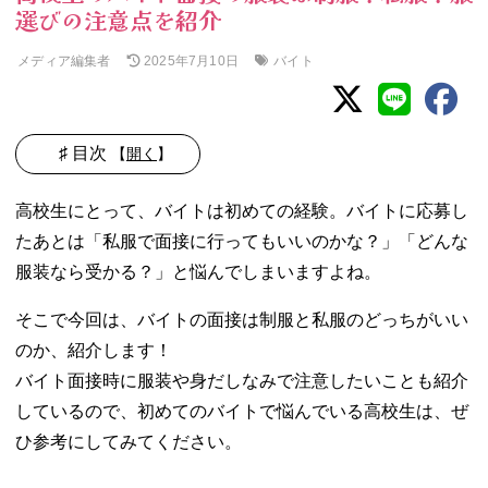
選びの注意点を紹介
メディア編集者
バイト
2025年7月10日
♯ 目次
【
開く
】
01. 高校生がバイ
高校生にとって、バイトは初めての経験。バイトに応募し
ト面接に行くと
たあとは「私服で面接に行ってもいいのかな？」「どんな
きの服装
服装なら受かる？」と悩んでしまいますよね。
− 基本は制
服でOK
そこで今回は、バイトの面接は制服と私服のどっちがいい
− 職種によ
っては普段
のか、紹介します！
の服装を見
バイト面接時に服装や身だしなみで注意したいことも紹介
たい場合も
しているので、初めてのバイトで悩んでいる高校生は、ぜ
ある
ひ参考にしてみてください。
02. 【女子高校生
向け】バイト面