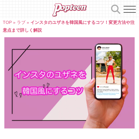
Skip
to
content
TOP
»
ラブ
»
インスタのユザネを韓国風にするコツ！変更方法や注
意点まで詳しく解説