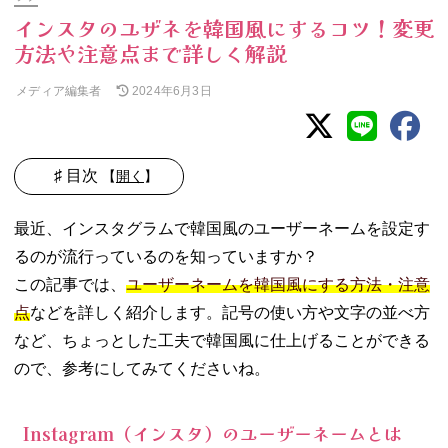
インスタのユザネを韓国風にするコツ！変更
方法や注意点まで詳しく解説
メディア編集者
2024年6月3日
♯ 目次
【
開く
】
01.
最近、インスタグラムで韓国風のユーザーネームを設定す
Instagram（イン
るのが流行っているのを知っていますか？
スタ）のユーザ
ーネームとは
この記事では、
ユーザーネームを韓国風にする方法・注意
02. 韓国風のかわ
点
などを詳しく紹介します。記号の使い方や文字の並べ方
いいインスタユ
など、ちょっとした工夫で韓国風に仕上げることができる
ザネの作り方
ので、参考にしてみてくださいね。
− 言葉の合
間に「_」
「.」を入れ
Instagram（インスタ）のユーザーネームとは
る