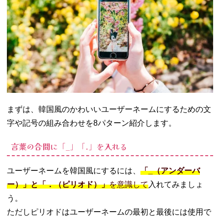
− ほかの人
と同じユー
ザーネーム
は登録でき
ない
− 変更前の
ユーザーネ
ームをほか
の人に使わ
れるかも
まずは、韓国風のかわいいユーザーネームにするための文
− プロフィ
字や記号の組み合わせを8パターン紹介します。
ールの
URL・QRコ
言葉の合間に「_」「.」を入れる
ードが変更
になる
ユーザーネームを韓国風にするには、
「_（アンダーバ
06. おしゃれでか
ー）」と「．（ピリオド）」
を意識して
入れてみましょ
わいい韓国風ユ
ザネにしちゃお
う。
う！
ただしピリオドはユーザーネームの最初と最後には使用で