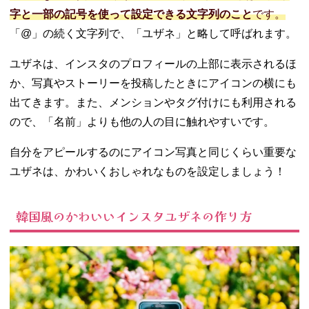
のユザネを参考
字と一部の記号を使って設定できる文字列のこと
です。
にするのもあ
「@」の続く文字列で、「ユザネ」と略して呼ばれます。
り！
04. インスタのユ
ユザネは、インスタのプロフィールの上部に表示されるほ
ザネ（ユーザー
か、写真やストーリーを投稿したときにアイコンの横にも
ネーム）を変更
出てきます。また、メンションやタグ付けにも利用される
する方法
ので、「名前」よりも他の人の目に触れやすいです。
− スマホア
プリで変更
自分をアピールするのにアイコン写真と同じくらい重要な
する場合
ユザネは、かわいくおしゃれなものを設定しましょう！
− パソコン
で変更する
場合
韓国風のかわいいインスタユザネの作り方
05. インスタのユ
ザネを変更する
ときの注意点
− 文字数・
使用可能文
字に注意