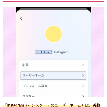
− 「S」と
「2」でハー
トを作る
− 韓国語・
英語を取り
入れる
− 名前の母
音を取り出
す
− 「style」
をつける
− 「I am」を
つける
− 生年月日
を入れる
− 同じ文字
を連続させ
る
「Instagram（インスタ）」のユーザーネームとは、
英数
03. 韓国の有名人