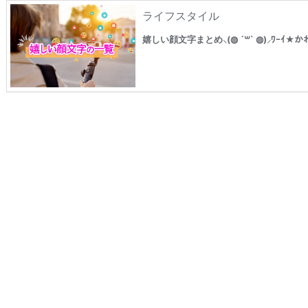
ライフスタイル
嬉しい顔文字まとめ⸜(◍ ´꒳` ◍)⸝ﾜｰ