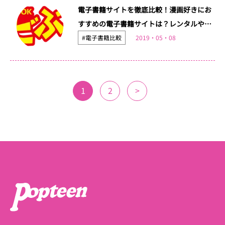
電子書籍サイトを徹底比較！漫画好きにお
すすめの電子書籍サイトは？レンタルや読
み放題など比較！
#電子書籍比較
2019・05・08
1
2
>